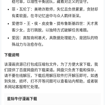
稳可靠，以理性平衡团队，藏着对正义的坚守。
菲・瓦伦丁：美艳诈欺师，失忆且负债累累，贪财却
有柔软面，在寻记忆途中与众人羁绊渐深。
爱德华・王・侯・皮皮鲁・提布鲁斯基四世：天才黑
客少女，言行跳脱，以独特方式破解任务难题。
爱因：高智商柯基犬，具数据处理能力，是团队的特
殊战力与治愈存在。
下载
说明
该漫画资源已打包成压缩包文件，为了方便大家下载，我
们提供了百度网盘的下载渠道。网盘只负责下载和保存，
请不要在线解压，下载后用解压软件打开解压即可，如遇
到失效、损坏、打不开等问题可以查看站内帮助，或者联
系网站客服帮忙处理。
星际牛仔漫画下载