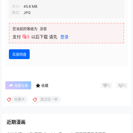
大小：
45.6 MB
格式：
JPG
您当前的等级为
游客
支付
5
以后下载
请先
登录
百度网盘
0
0
海报分享
收藏
佐藤大
渡边信一郎
近期漫画