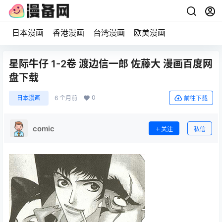
日本漫画
香港漫画
台湾漫画
欧美漫画
星际牛仔 1-2卷 渡边信一郎 佐藤大 漫画百度网
盘下载
0
日本漫画
6 个月前
前往下载
comic
关注
私信