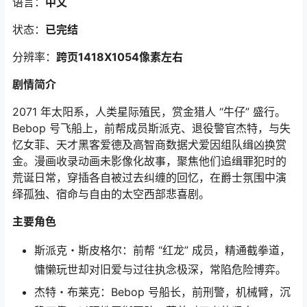
语言：
中文
状态：
已完结
分辨率：
跨页1418X1054像素左右
剧情简介
2071 年太阳系，人类星际殖民，赏金猎人 “牛仔” 盛行。
Bebop 号飞船上，前帮成员斯派克、退役警官杰特，与失
忆女菲、天才黑客爱德及高智商数据犬爱因组队缉凶换赏
金。漫画收录动画未影像化故事，聚焦他们追缉罪犯时的
荒诞日常，穿插各自被过去纠缠的回忆，在爵士氛围中演
绎孤独、宿命与自由的太空西部悲喜剧。
主要角色
斯派克・斯皮格尔：前帮 “红龙” 成员，精通截拳道，
慵懒玩世却对旧爱与过往执念极深，常陷危险博弈。
杰特・布莱克：Bebop 号船长，前刑警，机械臂，沉