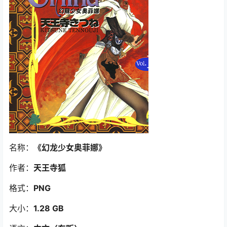
名称：
《幻龙少女奥菲娜》
作者：
天王寺狐
格式：
PNG
大小：
1.28 GB