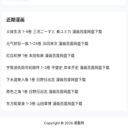
近期漫画
义妹生活 1-4卷 三河ごーすと 奏ユミカ 漫画百度网盘下载
元气抓狂一族 1-24卷 浜冈贤次 漫画百度网盘下载
红白机神 1卷 本田有麻 漫画百度网盘下载
宇智波佐助写轮眼传 1-3卷 平健史 岸本齐史 漫画百度网盘下载
下水道美人鱼 1卷 日野日出志 漫画百度网盘下载
原色之海 1卷 日野日出志 漫画百度网盘下载
东方眩晕录 1-3卷 山田章博 漫画百度网盘下载
Copyright © 2026
漫备网