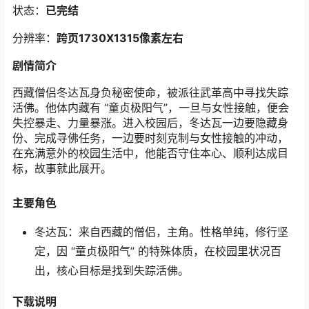
状态：
已完结
分辨率：
跨页1730X1315像素左右
剧情简介
西藏僧侣冬达瓦身负秘密使命，被派往武革高中寻找失踪
活佛。他体内藏有 “童贞极阳气”，一旦与女性接触，便会
失控暴走、力量暴涨。进入校园后，冬达瓦一边要隐藏身
份、完成寻佛任务，一边要时刻克制与女性接触的冲动，
在充满意外的校园生活中，他能否守住本心、顺利达成目
标，故事就此展开。
主要角色
冬达瓦：来自西藏的僧侣，主角。性格单纯，修行坚
定，因 “童贞极阳气” 的特殊体质，在校园里状况百
出，核心目标是找到失踪活佛。
下载
说明