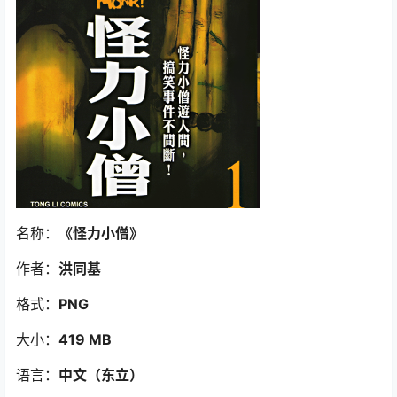
名称：
《怪力小僧》
作者：
洪同基
格式：
PNG
大小：
419 MB
语言：
中文（东立
）