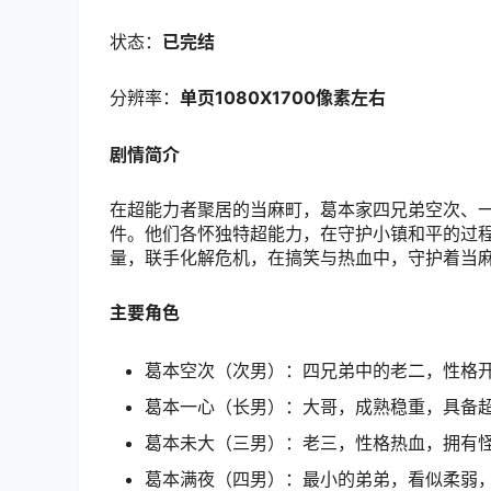
状态：
已完结
分辨率：
单页1080X1700像素左右
剧情简介
在超能力者聚居的当麻町，葛本家四兄弟空次、一
件。他们各怀独特超能力，在守护小镇和平的过
量，联手化解危机，在搞笑与热血中，守护着当
主要角色
葛本空次（次男）：四兄弟中的老二，性格
葛本一心（长男）：大哥，成熟稳重，具备
葛本未大（三男）：老三，性格热血，拥有
葛本满夜（四男）：最小的弟弟，看似柔弱