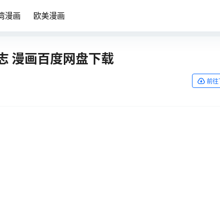
湾漫画
欧美漫画
聪志 漫画百度网盘下载
前往