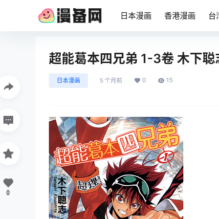
日本漫画
香港漫画
台
超能葛本四兄弟 1-3卷 木下
0
15
日本漫画
5 个月前
0