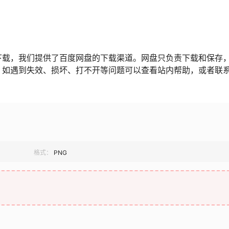
下载，我们提供了百度网盘的下载渠道。网盘只负责下载和保存
，如遇到失效、损坏、打不开等问题可以查看站内帮助，或者联
格式：
PNG