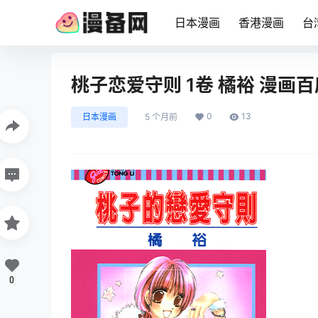
日本漫画
香港漫画
台
桃子恋爱守则 1卷 橘裕 漫画
0
13
日本漫画
5 个月前
0