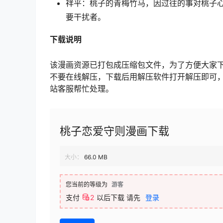
祥平：桃子的青梅竹马，因过往的事对桃子
要干扰者。
下载
说明
该漫画资源已打包成压缩包文件，为了方便大家
不要在线解压，下载后用解压软件打开解压即可
站客服帮忙处理。
桃子恋爱守则漫画下载
大小：
66.0 MB
您当前的等级为
游客
支付
2
以后下载
请先
登录