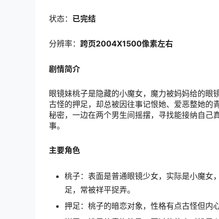
状态：
已完结
分辨率：
跨页2004X1500像素左右
剧情简介
眼镜妹桃子是隐藏的小魔女，魔力被妈妈给的眼
古怪的押足，却总被因往事记恨她、爱恶整她的
秘密，一边在两个男生间摇摆，寻找能接纳自己
事。
主要角色
桃子：表面是普通眼镜少女，实际是小魔女
足，常被祥平捉弄。
押足：桃子的暗恋对象，性格有点古怪但内