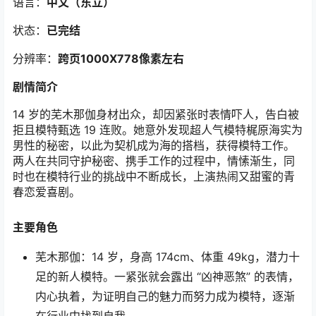
语言：
中文（东立）
状态：
已完结
分辨率：
跨页1000X778
像素左右
剧情简介
14 岁的芜木那伽身材出众，却因紧张时表情吓人，告白被
拒且模特甄选 19 连败。她意外发现超人气模特梶原海实为
男性的秘密，以此为契机成为海的搭档，获得模特工作。
两人在共同守护秘密、携手工作的过程中，情愫渐生，同
时也在模特行业的挑战中不断成长，上演热闹又甜蜜的青
春恋爱喜剧。
主要角色
芜木那伽：14 岁，身高 174cm、体重 49kg，潜力十
足的新人模特。一紧张就会露出 “凶神恶煞” 的表情，
内心执着，为证明自己的魅力而努力成为模特，逐渐