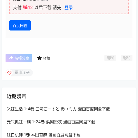
支付
12
以后下载
请先
登录
百度网盘
0
0
海报分享
收藏
福山辽子
近期漫画
义妹生活 1-4卷 三河ごーすと 奏ユミカ 漫画百度网盘下载
元气抓狂一族 1-24卷 浜冈贤次 漫画百度网盘下载
红白机神 1卷 本田有麻 漫画百度网盘下载