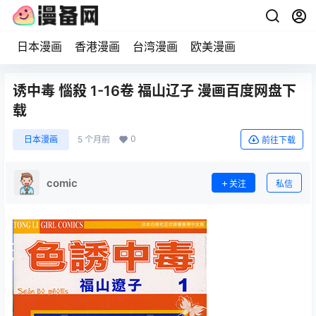
日本漫画
香港漫画
台湾漫画
欧美漫画
诱中毒 惱殺 1-16卷 福山辽子 漫画百度网盘下
载
0
日本漫画
5 个月前
前往下载
comic
关注
私信