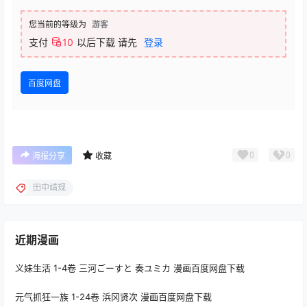
您当前的等级为
游客
支付
10
以后下载
请先
登录
百度网盘
0
0
海报分享
收藏
田中靖规
近期漫画
义妹生活 1-4卷 三河ごーすと 奏ユミカ 漫画百度网盘下载
元气抓狂一族 1-24卷 浜冈贤次 漫画百度网盘下载