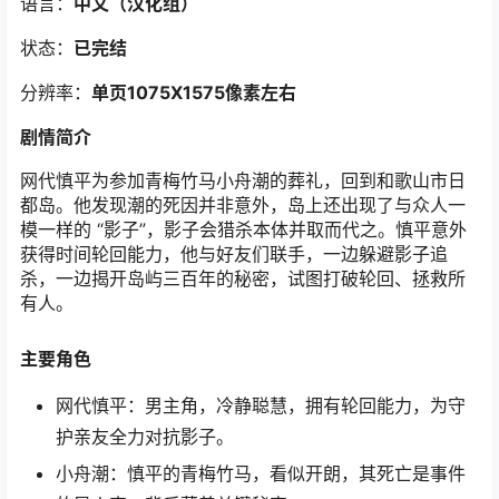
语言：
中文（汉化组）
状态：
已完结
分辨率：
单页1075X1575
像素左右
剧情简介
网代慎平为参加青梅竹马小舟潮的葬礼，回到和歌山市日
都岛。他发现潮的死因并非意外，岛上还出现了与众人一
模一样的 “影子”，影子会猎杀本体并取而代之。慎平意外
获得时间轮回能力，他与好友们联手，一边躲避影子追
杀，一边揭开岛屿三百年的秘密，试图打破轮回、拯救所
有人。
主要角色
网代慎平：男主角，冷静聪慧，拥有轮回能力，为守
护亲友全力对抗影子。
小舟潮：慎平的青梅竹马，看似开朗，其死亡是事件