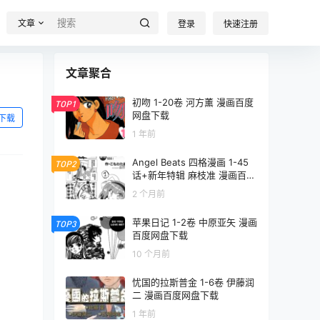
文章
登录
快速注册
文章聚合
初吻 1-20卷 河方薰 漫画百度
TOP1
网盘下载
下载
1 年前
Angel Beats 四格漫画 1-45
TOP2
话+新年特辑 麻枝准 漫画百度
网盘下载
2 个月前
苹果日记 1-2卷 中原亚矢 漫画
TOP3
百度网盘下载
10 个月前
忧国的拉斯普金 1-6卷 伊藤润
二 漫画百度网盘下载
1 年前