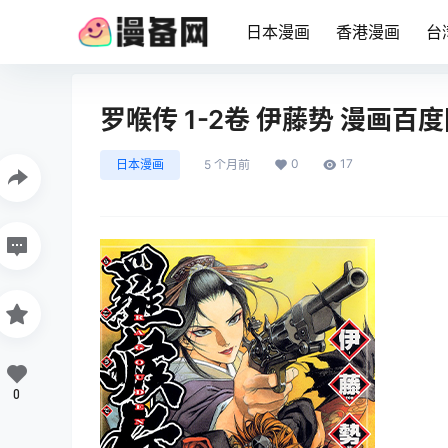
日本漫画
香港漫画
台
罗喉传 1-2卷 伊藤势 漫画百
0
17
日本漫画
5 个月前
0