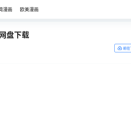
湾漫画
欧美漫画
度网盘下载
前往