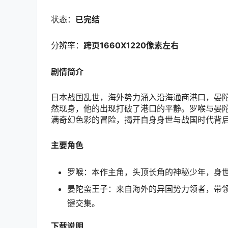
状态：
已完结
分辨率：
跨页1660X1220
像素左右
剧情简介
日本战国乱世，海外势力涌入沿海通商港口，晏
然现身，他的出现打破了港口的平静。罗喉与晏
满奇幻色彩的冒险，揭开自身身世与战国时代背
主要角色
罗喉：本作主角，头顶长角的神秘少年，身
晏陀蛮王子：来自海外的异国势力领者，带
键交集。
下载
说明