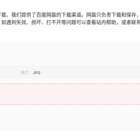
下载，我们提供了百度网盘的下载渠道。网盘只负责下载和保存
，如遇到失效、损坏、打不开等问题可以查看站内帮助，或者联
格式：
JPG