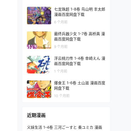
七龙珠超 1-8卷 鸟山明 丰太郎
漫画百度网盘下载
6 个月前
最终兵器少女 1-7卷 高桥真 漫
画百度网盘下载
9 个月前
浮云桃刃传 1-4卷 幸崎えん 漫
画百度网盘下载
1 个月前
爆食王 1-6卷 土山滋 漫画百度
网盘下载
10 个月前
近期漫画
义妹生活 1-4卷 三河ごーすと 奏ユミカ 漫画