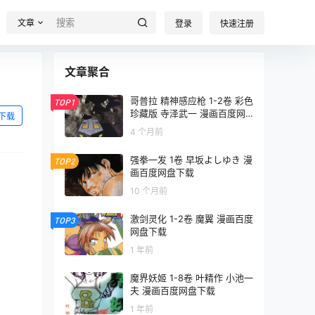
文章
登录
快速注册
文章聚合
哥普拉 精神感应枪 1-2卷 彩色
TOP1
珍藏版 寺泽武一 漫画百度网
下载
盘下载
4 个月前
强拳一发 1卷 早坂よしゆき 漫
TOP2
画百度网盘下载
10 个月前
激剑灵化 1-2卷 魔翼 漫画百度
TOP3
网盘下载
1 年前
魔界妖姬 1-8卷 叶精作 小池一
夫 漫画百度网盘下载
1 年前