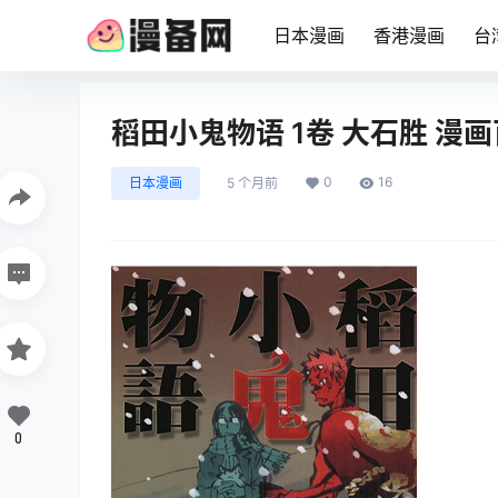
日本漫画
香港漫画
台
稻田小鬼物语 1卷 大石胜 漫
0
16
日本漫画
5 个月前
0