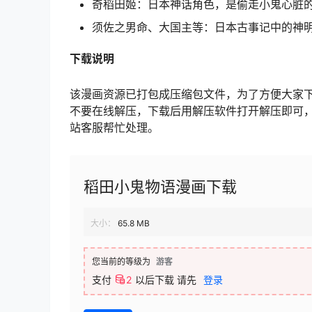
奇稻田姬：日本神话角色，是偷走小鬼心脏
须佐之男命、大国主等：日本古事记中的神
下载
说明
该漫画资源已打包成压缩包文件，为了方便大家
不要在线解压，下载后用解压软件打开解压即可
站客服帮忙处理。
稻田小鬼物语漫画下载
大小：
65.8 MB
您当前的等级为
游客
支付
2
以后下载
请先
登录