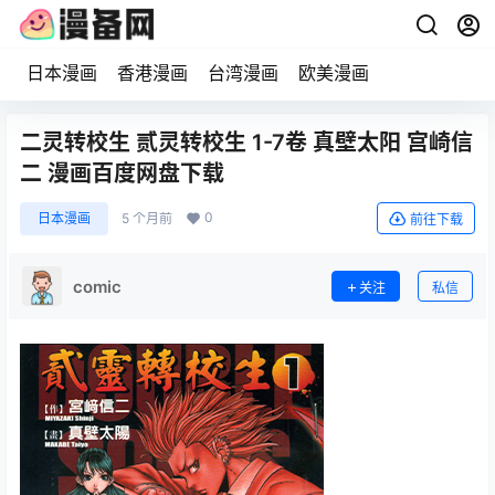
日本漫画
香港漫画
台湾漫画
欧美漫画
二灵转校生 贰灵转校生 1-7卷 真壁太阳 宫崎信
二 漫画百度网盘下载
0
日本漫画
5 个月前
前往下载
comic
关注
私信