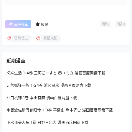
0
0
海报分享
收藏
宫崎信二
真壁太阳
近期漫画
义妹生活 1-4卷 三河ごーすと 奏ユミカ 漫画百度网盘下载
元气抓狂一族 1-24卷 浜冈贤次 漫画百度网盘下载
红白机神 1卷 本田有麻 漫画百度网盘下载
宇智波佐助写轮眼传 1-3卷 平健史 岸本齐史 漫画百度网盘下载
下水道美人鱼 1卷 日野日出志 漫画百度网盘下载