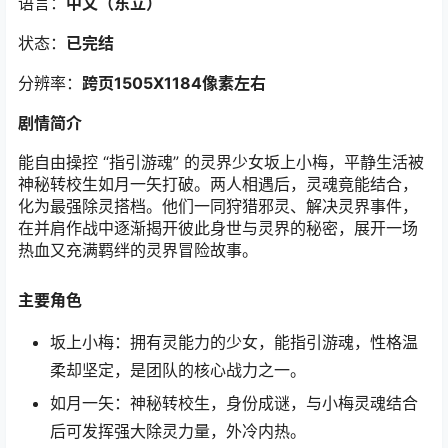
语言：
中文（东立）
状态：
已完结
分辨率：
跨页1505X1184
像素左右
剧情简介
能自由操控 “指引游魂” 的灵界少女坂上小梅，平静生活被
神秘转校生如月一矢打破。两人相遇后，灵魂竟能结合，
化为最强除灵搭档。他们一同狩猎邪灵、解决灵界事件，
在并肩作战中逐渐揭开彼此身世与灵界的秘密，展开一场
热血又充满羁绊的灵界冒险故事。
主要角色
坂上小梅：拥有灵能力的少女，能指引游魂，性格温
柔却坚定，是团队的核心战力之一。
如月一矢：神秘转校生，身份成谜，与小梅灵魂结合
后可发挥强大除灵力量，外冷内热。