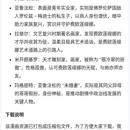
亚鲁法松：表面是青年实业家，实则是佛罗伦萨国敌
人罗伦兹・梅迪士的私生子，以商人身份潜伏，暗中
助力家族复兴，赏识并守护费欧莲缇娜。
拉斐尔：文艺复兴时期著名画家，发现费欧莲缇娜的
才华并收其为徒，温柔且极具艺术造诣，是费欧莲缇
娜艺术道路上的引路人。
米开朗基罗：天才雕刻家、画家，被称为 “翡冷翠的骄
傲”，性格孤傲，认可费欧莲缇娜的天赋，与她亦师亦
友。
玛格丽特：亚鲁法松的 “未婚妻”，实际是其同父异母
的哥哥假扮，身份神秘，是推动剧情中政治线发展的
关键人物。
下载
说明
该漫画资源已打包成压缩包文件，为了方便大家下载，我