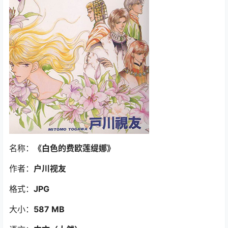
名称：
《白色的费欧莲缇娜》
作者：
户川视友
格式：
JPG
大小：
587 MB