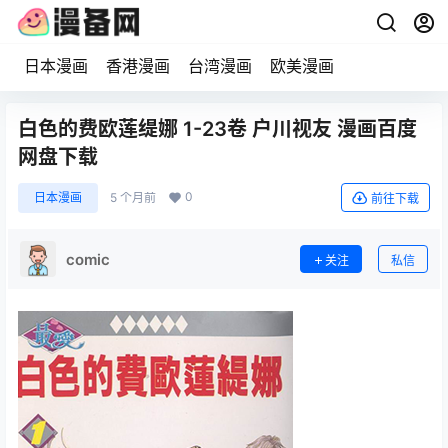
日本漫画
香港漫画
台湾漫画
欧美漫画
白色的费欧莲缇娜 1-23卷 户川视友 漫画百度
网盘下载
0
日本漫画
5 个月前
前往下载
comic
关注
私信