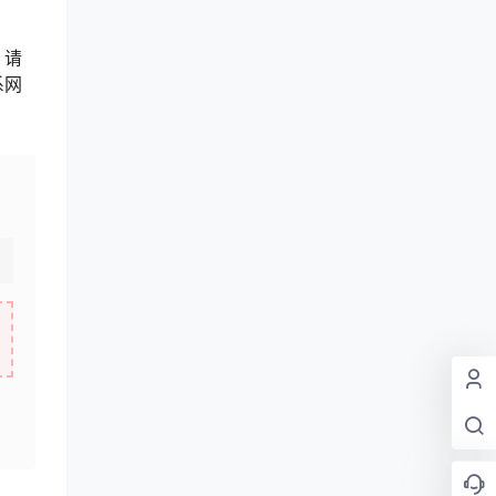
，请
系网