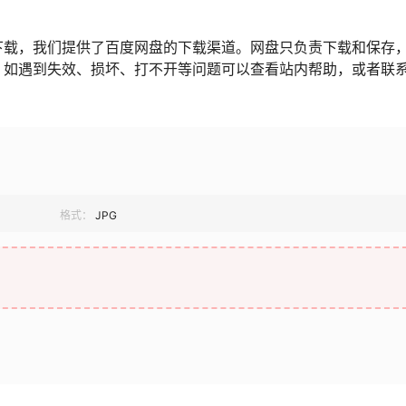
下载，我们提供了百度网盘的下载渠道。网盘只负责下载和保存
，如遇到失效、损坏、打不开等问题可以查看站内帮助，或者联
格式：
JPG