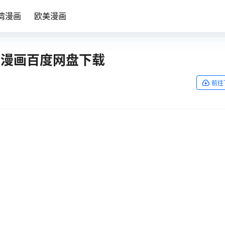
湾漫画
欧美漫画
翼 漫画百度网盘下载
前往