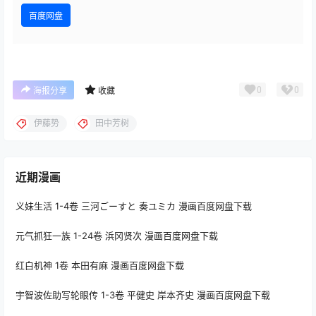
百度网盘
0
0
海报分享
收藏
伊藤势
田中芳树
近期漫画
义妹生活 1-4卷 三河ごーすと 奏ユミカ 漫画百度网盘下载
元气抓狂一族 1-24卷 浜冈贤次 漫画百度网盘下载
红白机神 1卷 本田有麻 漫画百度网盘下载
宇智波佐助写轮眼传 1-3卷 平健史 岸本齐史 漫画百度网盘下载