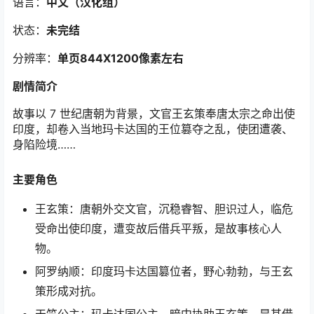
语言：
中文（汉化组）
状态：
未完结
分辨率：
单页844X1200
像素左右
剧情简介
故事以 7 世纪唐朝为背景，文官王玄策奉唐太宗之命出使
印度，却卷入当地玛卡达国的王位篡夺之乱，使团遭袭、
身陷险境……
主要角色
王玄策：唐朝外交文官，沉稳睿智、胆识过人，临危
受命出使印度，遭变故后借兵平叛，是故事核心人
物。
阿罗纳顺：印度玛卡达国篡位者，野心勃勃，与王玄
策形成对抗。