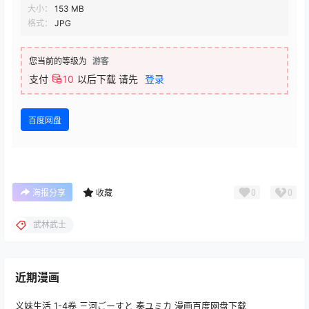
大小：
153 MB
格式：
JPG
您当前的等级为
游客
支付
10
以后下载
请先
登录
百度网盘
0
0
海报分享
收藏
武林武士
近期漫画
义妹生活 1-4卷 三河ごーすと 奏ユミカ 漫画百度网盘下载