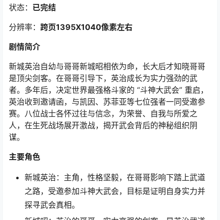
状态：
已完结
分辨率：
跨页1395X1040
像素左右
剧情简介
新城英治自幼与哥哥新城昭相依为命，长大后才知晓哥哥
是顶尖剑客。在哥哥引导下，英治成长为实力强劲的武
者。多年后，决定世界最强格斗家的 “斗神大武会” 重启，
英治收到邀请函，与凯因、苏菲亚等七位强者一同受邀参
赛。八位战士各怀过往与信念，为荣誉、自我与所爱之
人，在生死战场展开激战，揭开武会背后的神秘组织阴
谋。
主要角色
新城英治：主角，性格坚毅，在哥哥影响下踏上武道
之路，受邀参加斗神大武会，目标是证明自身实力并
探寻武会真相。