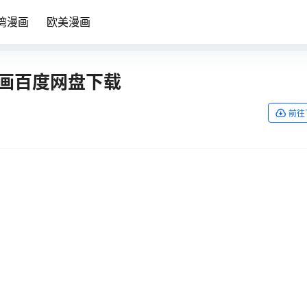
湾漫画
欧美漫画
漫画百度网盘下载
前往