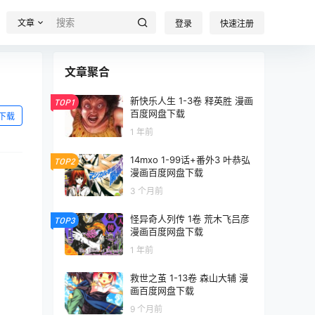
文章
登录
快速注册
文章聚合
新快乐人生 1-3卷 释英胜 漫画
TOP1
百度网盘下载
下载
1 年前
14mxo 1-99话+番外3 叶恭弘
TOP2
漫画百度网盘下载
3 个月前
怪异奇人列传 1卷 荒木飞吕彦
TOP3
漫画百度网盘下载
1 年前
救世之茧 1-13卷 森山大辅 漫
画百度网盘下载
9 个月前