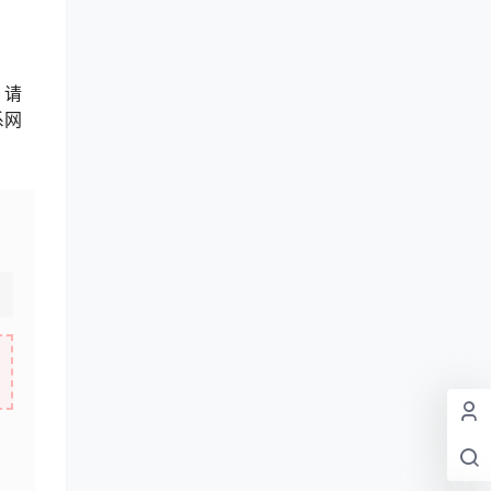
，请
系网