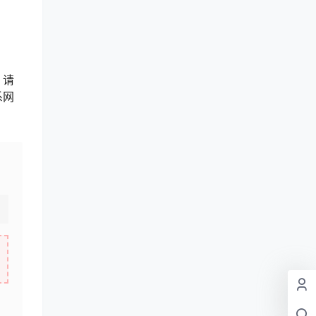
，请
系网