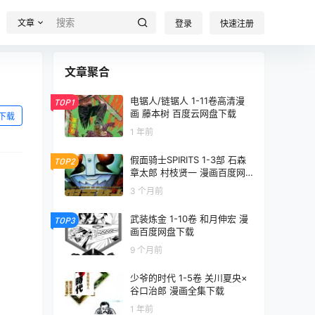
文章
登录
快速注册
文章聚合
电锯人/链锯人 1-11卷高清漫
TOP1
画 藤本树 百度云网盘下载
下载
1 年前
假面骑士SPIRITS 1-3部 石森
TOP2
章太郎 村枝贤一 漫画百度网
盘下载
3 个月前
武装炼金 1-10卷 和月伸宏 漫
TOP3
画百度网盘下载
9 个月前
少爷的时代 1-5卷 关川夏央×
谷口治郎 漫画全集下载
1 年前