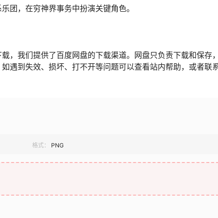
系乐团，在穷神界事务中扮演关键角色。
下载，我们提供了百度网盘的下载渠道。网盘只负责下载和保存
，如遇到失效、损坏、打不开等问题可以查看站内帮助，或者联
格式：
PNG