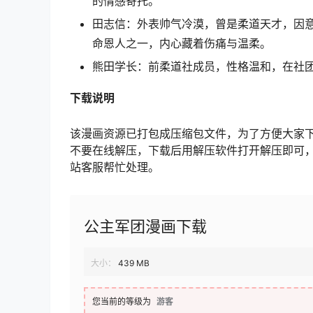
的情感寄托。
田志信：外表帅气冷漠，曾是柔道天才，因
命恩人之一，内心藏着伤痛与温柔。
熊田学长：前柔道社成员，性格温和，在社
下载说明
该漫画资源已打包成压缩包文件，为了方便大家
不要在线解压，下载后用解压软件打开解压即可
站客服帮忙处理。
公主军团漫画下载
大小：
439 MB
您当前的等级为
游客