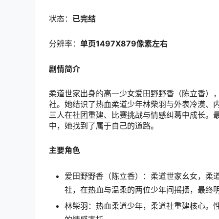
状态：
已完结
分辨率：
单页1497X879
像素左右
剧情简介
柔道世家出身的高一少女爱田野野香（陈立香）
社。她结识了热血柔道少年林柴羽与外表冷漠、
三人在社团重建、比赛挑战与情感纠葛中成长。
中，她找到了属于自己的道路。
主要角色
爱田野野香（陈立香）：柔道世家幺女，柔
社，在热血与温柔的两位少年间摇摆，最终
林柴羽：热血柔道少年，柔道社重建核心。