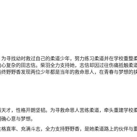
，为寻找幼时救过自己的柔道少年，努力练习柔道并在学校重整
内心复杂的田志信。柴羽全力支持她，志信却因过往伤痛抵触柔
最终野野香发现两位少年都是当年的救命恩人，在青春与梦想的
道天才，性格开朗坚韧。为寻救命恩人苦练柔道，牵头重建学校
明确心意与梦想。
性格直率、充满斗志，全力支持野野香，是她柔道路上的伙伴与