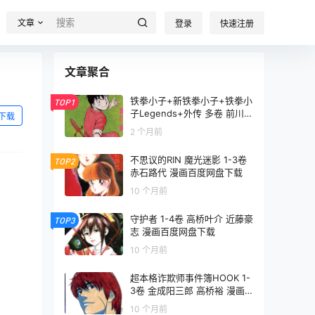
文章
登录
快速注册
文章聚合
铁拳小子+新铁拳小子+铁拳小
TOP1
子Legends+外传 多卷 前川刚
下载
漫画百度网盘下载
2 个月前
不思议的RIN 魔光迷影 1-3卷
TOP2
赤石路代 漫画百度网盘下载
10 个月前
守护者 1-4卷 高桥叶介 近藤豪
TOP3
志 漫画百度网盘下载
10 个月前
超本格诈欺师事件簿HOOK 1-
3卷 金成阳三郎 高桥裕 漫画
百度网盘下载
10 个月前