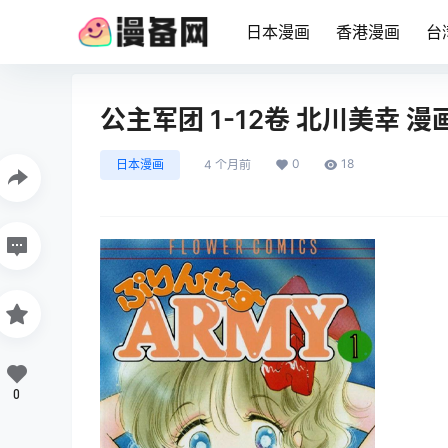
日本漫画
香港漫画
台
公主军团 1-12卷 北川美幸 
0
18
日本漫画
4 个月前
0