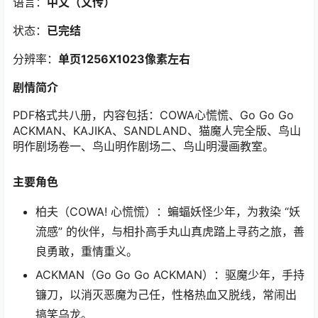
语言：
中文（文传）
状态：
已完结
分辨率：
单页1256X1023像素左右
剧情简介
PDF格式共八册，内容包括：COWA心慌慌、Go Go Go
ACKMAN、KAJIKA、SANDLAND、猫魔人完全版、鸟山
明作剧场卷一、鸟山明作剧场二、鸟山明漫画教室。
主要角色
柏夫（COWA! 心慌慌）：蝙蝠妖怪少年，为救染 “妖
流感” 的伙伴，与相扑高手丸山真虎踏上寻药之旅，善
良勇敢，重情重义。
ACKMAN（Go Go Go ACKMAN）：驱魔少年，手持
镰刀，以消灭恶魔为己任，性格热血又脱线，常闹出
搞笑乌龙。