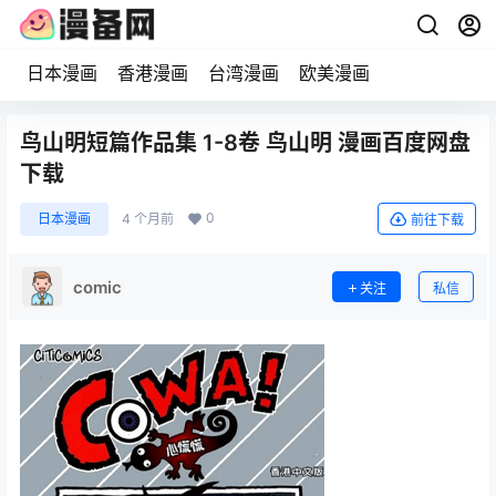
日本漫画
香港漫画
台湾漫画
欧美漫画
鸟山明短篇作品集 1-8卷 鸟山明 漫画百度网盘
下载
0
日本漫画
4 个月前
前往下载
comic
关注
私信