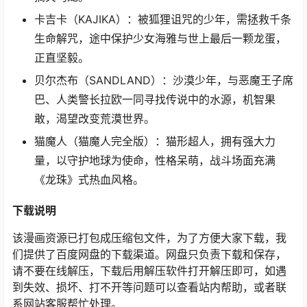
卡吉卡（KAJIKA）：被狐狸诅咒的少年，需拯救千条
生命解咒，途中保护少女海雅与世上最后一颗龙蛋，
正直坚毅。
贝尔杰布（SANDLAND）：沙漠少年，与恶魔王子席
巴、人类警长拉欧一同寻找传说中的水源，机智果
敢，渴望改变荒漠世界。
猫魔人（猫魔人完全版）：猫形超人，拥有强大力
量，以守护地球为使命，性格呆萌，战斗场面充满
《龙珠》式热血风格。
下载
说明
该漫画资源已打包成压缩包文件，为了方便大家下载，我
们提供了百度网盘的下载渠道。网盘只负责下载和保存，
请不要在线解压，下载后用解压软件打开解压即可，如遇
到失效、损坏、打不开等问题可以查看站内帮助，或者联
系网站客服帮忙处理。