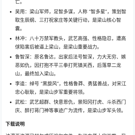
亡。
吴用：梁山军师，足智多谋，人称 “智多星”，策划智
取生辰纲、三打祝家庄等关键行动，是梁山核心智
囊。
林冲：八十万禁军教头，武艺高强、性格隐忍，遭高
俅陷害后被逼上梁山，是梁山重要战力。
鲁智深：原名鲁达，出家后法号智深，力大无穷、嫉
恶如仇，因打抱不平三拳打死镇关西，后落草二龙
山，最终加入梁山。
李逵：绰号 “黑旋风”，性格鲁莽、勇猛善战，对宋江
忠心耿耿，是梁山步军重要将领。
武松：武艺超群、快意恩仇，景阳冈打虎、斗杀西门
庆、醉打蒋门神等事迹广为流传，是梁山步军头领。
下载
说明