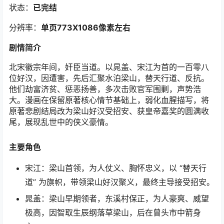
状态：
已完结
分辨率：
单页773X1086像素左右
剧情简介
北宋徽宗年间，奸臣当道。以晁盖、宋江为首的一百零八
位好汉，因遭害，先后汇聚水泊梁山，替天行道、反抗。
他们劫富济贫、惩恶扬善，多次击败官军围剿，声势浩
大。漫画在保留原著核心情节基础上，弱化血腥描写，将
原著悲剧结局改为梁山好汉受招安、获皇帝嘉奖的圆满收
尾，展现乱世中的侠义豪情。
主要角色
宋江：梁山首领，为人仗义、胸怀忠义，以 “替天行
道” 为旗帜，带领梁山好汉聚义，最终主导接受招安。
晁盖：梁山早期领者，东溪村保正，为人豪爽、威望
极高，因智取生辰纲落草梁山，后在曾头市中箭身