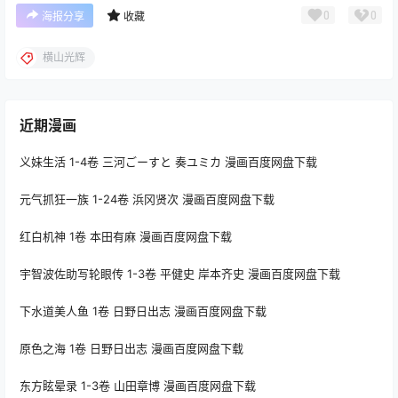
0
0
海报分享
收藏
横山光辉
近期漫画
义妹生活 1-4卷 三河ごーすと 奏ユミカ 漫画百度网盘下载
元气抓狂一族 1-24卷 浜冈贤次 漫画百度网盘下载
红白机神 1卷 本田有麻 漫画百度网盘下载
宇智波佐助写轮眼传 1-3卷 平健史 岸本齐史 漫画百度网盘下载
下水道美人鱼 1卷 日野日出志 漫画百度网盘下载
原色之海 1卷 日野日出志 漫画百度网盘下载
东方眩晕录 1-3卷 山田章博 漫画百度网盘下载