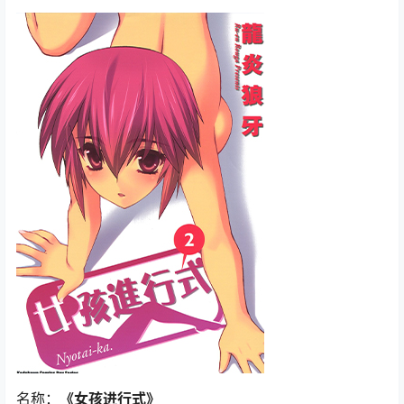
名称：
《女孩进行式》