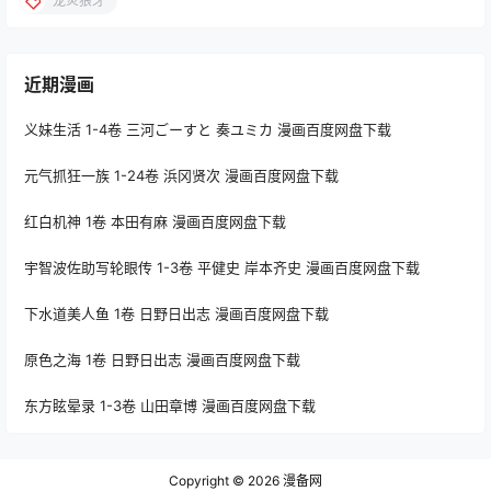
龙炎狼牙
近期漫画
义妹生活 1-4卷 三河ごーすと 奏ユミカ 漫画百度网盘下载
元气抓狂一族 1-24卷 浜冈贤次 漫画百度网盘下载
红白机神 1卷 本田有麻 漫画百度网盘下载
宇智波佐助写轮眼传 1-3卷 平健史 岸本齐史 漫画百度网盘下载
下水道美人鱼 1卷 日野日出志 漫画百度网盘下载
原色之海 1卷 日野日出志 漫画百度网盘下载
东方眩晕录 1-3卷 山田章博 漫画百度网盘下载
Copyright © 2026
漫备网