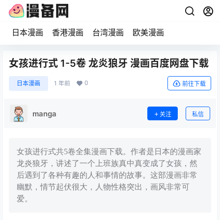
日本漫画
香港漫画
台湾漫画
欧美漫画
女孩进行式 1-5卷 龙炎狼牙 漫画百度网盘下载
0
日本漫画
1 年前
前往下载
manga
关注
私信
女孩进行式共5卷全集漫画下载。作者是日本的漫画家
龙炎狼牙，讲述了一个上班族真中真变成了女孩，然
后遇到了各种有趣的人和事情的故事。这部漫画非常
幽默，情节起伏很大，人物性格突出，画风非常可
爱。