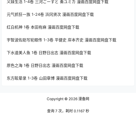
义妹生活 1-4卷 三河ごーすと 奏ユミカ 漫画百度网盘下载
元气抓狂一族 1-24卷 浜冈贤次 漫画百度网盘下载
红白机神 1卷 本田有麻 漫画百度网盘下载
宇智波佐助写轮眼传 1-3卷 平健史 岸本齐史 漫画百度网盘下载
下水道美人鱼 1卷 日野日出志 漫画百度网盘下载
原色之海 1卷 日野日出志 漫画百度网盘下载
东方眩晕录 1-3卷 山田章博 漫画百度网盘下载
Copyright © 2026
漫备网
查询 7 次，耗时 0.1167 秒