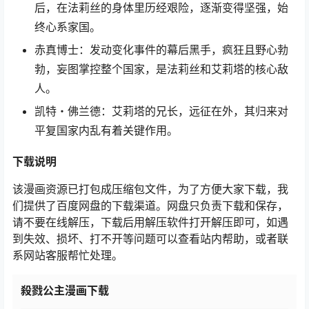
后，在法莉丝的身体里历经艰险，逐渐变得坚强，始
终心系家国。
赤真博士：发动变化事件的幕后黑手，疯狂且野心勃
勃，妄图掌控整个国家，是法莉丝和艾莉塔的核心敌
人。
凯特・佛兰德：艾莉塔的兄长，远征在外，其归来对
平复国家内乱有着关键作用。
下载
说明
该漫画资源已打包成压缩包文件，为了方便大家下载，我
们提供了百度网盘的下载渠道。网盘只负责下载和保存，
请不要在线解压，下载后用解压软件打开解压即可，如遇
到失效、损坏、打不开等问题可以查看站内帮助，或者联
系网站客服帮忙处理。
殺戮公主漫画下载