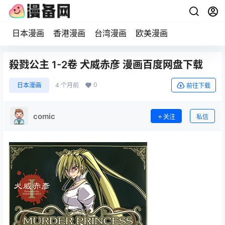
日本漫画
香港漫画
台湾漫画
欧美漫画
殺戮公主 1-2卷 犬威赤彦 漫画百度网盘下载
0
日本漫画
4 个月前
前往下载
comic
关注
私信