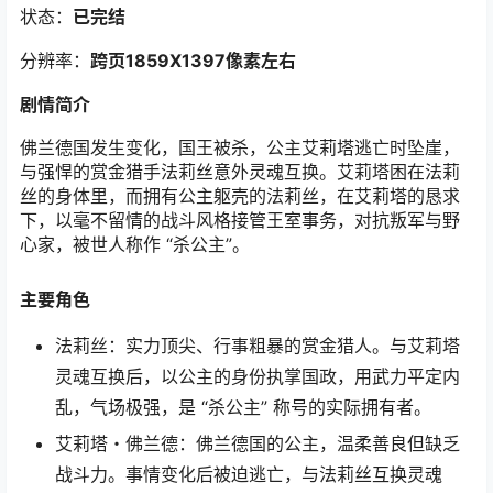
状态：
已完结
分辨率：
跨页1859X1397像素左右
剧情简介
佛兰德国发生变化，国王被杀，公主艾莉塔逃亡时坠崖，
与强悍的赏金猎手法莉丝意外灵魂互换。艾莉塔困在法莉
丝的身体里，而拥有公主躯壳的法莉丝，在艾莉塔的恳求
下，以毫不留情的战斗风格接管王室事务，对抗叛军与野
心家，被世人称作 “杀公主”。
主要角色
法莉丝：实力顶尖、行事粗暴的赏金猎人。与艾莉塔
灵魂互换后，以公主的身份执掌国政，用武力平定内
乱，气场极强，是 “杀公主” 称号的实际拥有者。
艾莉塔・佛兰德：佛兰德国的公主，温柔善良但缺乏
战斗力。事情变化后被迫逃亡，与法莉丝互换灵魂