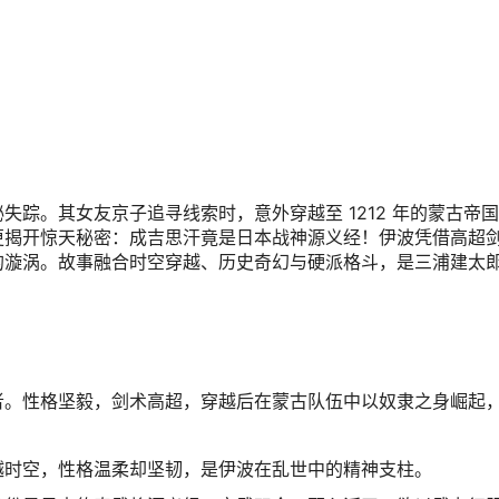
踪。其女友京子追寻线索时，意外穿越至 1212 年的蒙古帝
更揭开惊天秘密：成吉思汗竟是日本战神源义经！伊波凭借高超
的漩涡。故事融合时空穿越、历史奇幻与硬派格斗，是三浦建太
者。性格坚毅，剑术高超，穿越后在蒙古队伍中以奴隶之身崛起
越时空，性格温柔却坚韧，是伊波在乱世中的精神支柱。