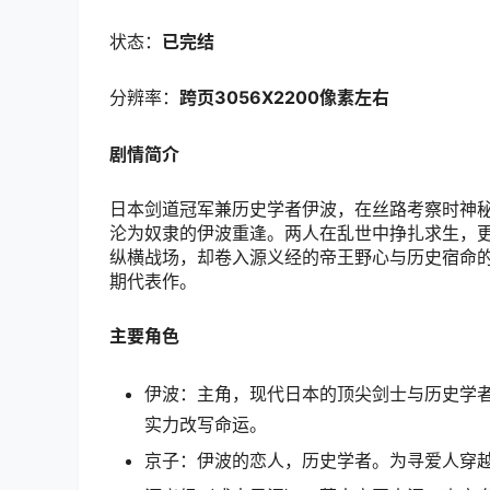
状态：
已完结
分辨率：
跨页3056X2200像素左右
剧情简介
日本剑道冠军兼历史学者伊波，在丝路考察时神秘失
沦为奴隶的伊波重逢。两人在乱世中挣扎求生，
纵横战场，却卷入源义经的帝王野心与历史宿命
期代表作。
主要角色
伊波：主角，现代日本的顶尖剑士与历史学
实力改写命运。
京子：伊波的恋人，历史学者。为寻爱人穿