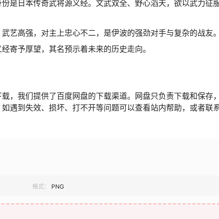
身份是日本传奇武将源义经。文武双全、野心滔天，欲以武力征
。武艺高强，对主上忠心不二，是伊波的强劲对手与复杂的战友
义经寄予厚望，其名预示着未来的历史走向。
下载，我们提供了百度网盘的下载渠道。网盘只负责下载和保存
，如遇到失效、损坏、打不开等问题可以查看站内帮助，或者联
格式：
PNG