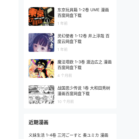
东京玩具箱 1-2卷 UME 漫画
百度网盘下载
1 年前
灵幻使者 1-12卷 井上淳哉 百
度云网盘下载
1 年前
魔法塔欧 1-3卷 渡边広之 漫画
百度网盘下载
4 个月前
战国恶少传说 1卷 大和田秀树
漫画百度网盘下载
10 个月前
近期漫画
义妹生活 1-4卷 三河ごーすと 奏ユミカ 漫画