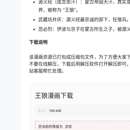
源义经（成吉思汗）：蒙古帝国大汗，真实
界，被称为 “王狼”。
武藏坊弁庆：源义经最忠诚的部下，狂僧兵
忽必烈：伊波与京子在蒙古所生之子，被源
下载
说明
该漫画资源已打包成压缩包文件，为了方便大家
不要在线解压，下载后用解压软件打开解压即可
站客服帮忙处理。
王狼漫画下载
大小：
166 MB
您当前的等级为
游客