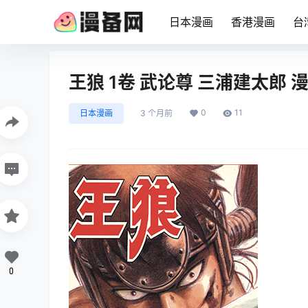
日本漫画
香港漫画
台
王狼 1卷 武论尊 三浦建太郎
0
11
日本漫画
3 个月前
0