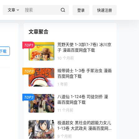
文章
登录
快速注册
文章聚合
荒野天使 1-3部(1-7卷) 冰川京
TOP1
子 漫画百度网盘下载
下载
10 个月前
缎带骑士 1-3卷 手冢治虫 漫画
TOP2
百度网盘下载
1 年前
八道仙 1-124卷 司徒剑侨 漫
TOP3
画百度网盘下载
11 个月前
极道超女 黑社会的超能力女儿
1-13卷 大武政夫 漫画百度网
盘下载
9 个月前