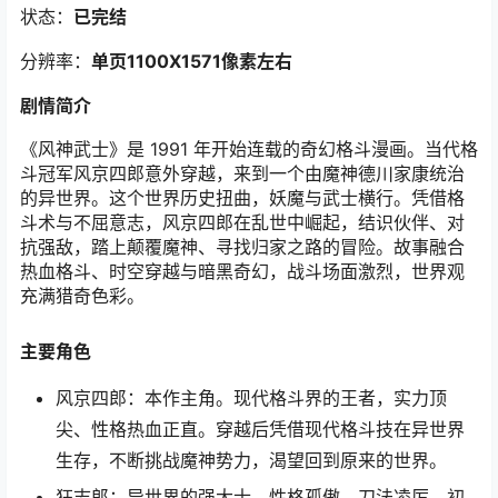
状态：
已完结
分辨率：
单页1100X1571像素左右
剧情简介
《风神武士》是 1991 年开始连载的奇幻格斗漫画。当代格
斗冠军风京四郎意外穿越，来到一个由魔神德川家康统治
的异世界。这个世界历史扭曲，妖魔与武士横行。凭借格
斗术与不屈意志，风京四郎在乱世中崛起，结识伙伴、对
抗强敌，踏上颠覆魔神、寻找归家之路的冒险。故事融合
热血格斗、时空穿越与暗黑奇幻，战斗场面激烈，世界观
充满猎奇色彩。
主要角色
风京四郎：本作主角。现代格斗界的王者，实力顶
尖、性格热血正直。穿越后凭借现代格斗技在异世界
生存，不断挑战魔神势力，渴望回到原来的世界。
狂志郎：异世界的强大士。性格孤傲，刀法凌厉。初