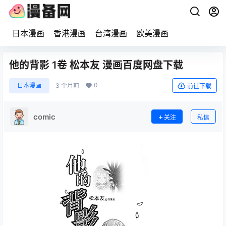
日本漫画
香港漫画
台湾漫画
欧美漫画
他的背影 1卷 松本友 漫画百度网盘下载
0
日本漫画
3 个月前
前往下载
comic
关注
私信