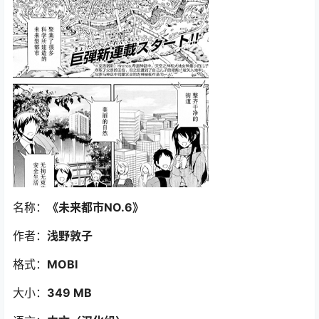
名称：
《未来都市NO.6
》
作者：
浅野敦子
格式：
MOBI
大小：
349 MB