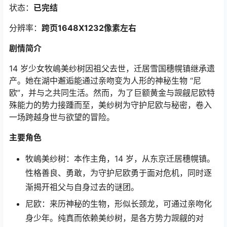
状态：
已完结
分辨率：
跨页1648X1232像素左右
剧情简介
14 岁少女牧嶋美纱树因祖父去世，迁居雪国穗幌镇继承遗
产。她在湖中邂逅能通过亲吻变为人形的神秘生物 “尼
欧”，并与之共同生活。然而，为了巨额黄金与觊觎尼欧特
殊能力的势力接踵而至，美纱树为守护尼欧与秘密，卷入
一场跨越身世与欲望的冒险。
主要角色
牧嶋美纱树：本作主角，14 岁，从东京迁居穗幌镇。
性格善良、勇敢，为守护尼欧勇于面对危机，同时逐
渐揭开祖父与自身过去的谜团。
尼欧：来历神秘的生物，形似长颈龙，可通过亲吻化
身少年。纯真而依赖美纱树，是各方势力觊觎的对