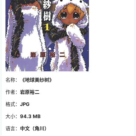
名称：
《地球美纱树》
作者：
岩原裕二
格式：
JPG
大小：
94.3 MB
语言：
中文（角川）