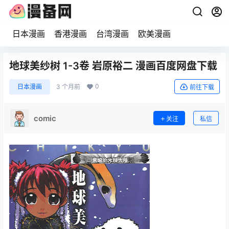
日本漫画
香港漫画
台湾漫画
欧美漫画
地球美纱树 1-3卷 岩原裕二 漫画百度网盘下载
0
日本漫画
3 个月前
前往下载
comic
关注
私信