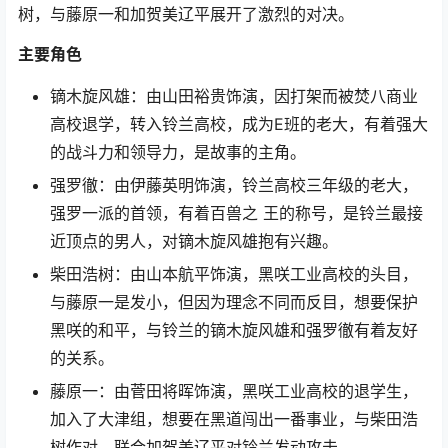
树，与藤原一和加贺美辽平展开了激烈的对决。
主要角色
镝木旋风雄：由山田裕贵饰演，因打架而被焚八商业
高校退学，转入铃兰高校，成为E班的老大，有着强大
的战斗力和领导力，是故事的主角。
强罗徹：由伊藤英明饰演，铃兰高校三年级的老大，
强罗一派的首领，有着百兽之 王的称号，是铃兰最接
近顶点的男人，对镝木旋风雄抱有兴趣。
柴田浩树：由山本航平饰演，黑咲工业高校的头目，
与藤原一是发小，但因为理念不同而反目，想要保护
黑咲的和平，与铃兰的镝木旋风雄和强罗徹有着友好
的关系。
藤原一：由菅田将晖饰演，黑咲工业高校的退学生，
加入了大津组，想要在黑道闯出一番事业，与柴田浩
树作对，联合加贺美辽平对铃兰发动攻击。