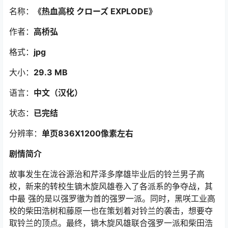
名称：
《热血高校 クローズ EXPLODE》
作者：
高桥弘
格式：
jpg
大小：
29.3 MB
语言：
中文（汉化）
状态：
已完结
分辨率：
单页836X1200像素左右
剧情简介
故事发生在泷谷源治和芹泽多摩雄毕业后的铃兰男子高
校，新来的转校生镝木旋风雄卷入了各派系的争夺战，其
中最 强的是以强罗徹为首的强罗一派。同时，黑咲工业高
校的柴田浩树和藤原一也在策划着对铃兰的袭击，想要夺
取铃兰的顶点。最终，镝木旋风雄联合强罗一派和柴田浩