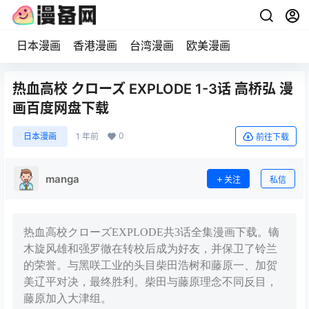
日本漫画
香港漫画
台湾漫画
欧美漫画
热血高校 クローズ EXPLODE 1-3话 高桥弘 漫
画百度网盘下载
0
日本漫画
1 年前
前往下载
manga
关注
私信
热血高校クローズEXPLODE共3话全集漫画下载。镝
木旋风雄和强罗徹在转校后成为好友，并保卫了铃兰
的荣誉。与黑咲工业的头目柴田浩树和藤原一、加贺
美辽平对决，最终胜利。柴田与藤原理念不同反目，
藤原加入大津组。