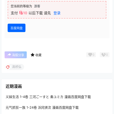
您当前的等级为
游客
支付
10
以后下载
请先
登录
百度网盘
0
0
海报分享
收藏
高桥弘
近期漫画
义妹生活 1-4卷 三河ごーすと 奏ユミカ 漫画百度网盘下载
元气抓狂一族 1-24卷 浜冈贤次 漫画百度网盘下载