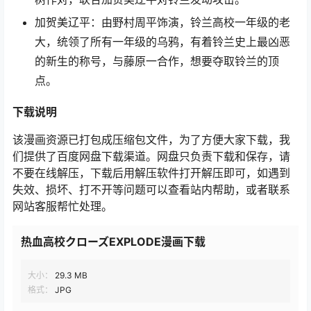
加贺美辽平：由野村周平饰演，铃兰高校一年级的老
大，统领了所有一年级的乌鸦，有着铃兰史上最凶恶
的新生的称号，与藤原一合作，想要夺取铃兰的顶
点。
下载说明
该漫画资源已打包成压缩包文件，为了方便大家下载，我
们提供了百度网盘下载渠道。网盘只负责下载和保存，请
不要在线解压，下载后用解压软件打开解压即可，如遇到
失效、损坏、打不开等问题可以查看站内帮助，或者联系
网站客服帮忙处理。
热血高校クローズEXPLODE漫画下载
大小：
29.3 MB
格式：
JPG