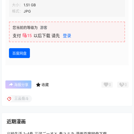
大小：
1.51 GB
格式：
JPG
您当前的等级为
游客
支付
15
以后下载
请先
登录
百度网盘
0
0
海报分享
收藏
三云岳斗
近期漫画
义妹生活 1-4卷 三河ごーすと 奏ユミカ 漫画百度网盘下载