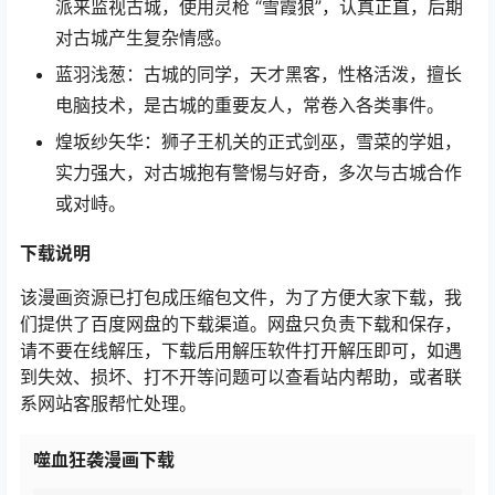
派来监视古城，使用灵枪 “雪霞狼”，认真正直，后期
对古城产生复杂情感。
蓝羽浅葱：古城的同学，天才黑客，性格活泼，擅长
电脑技术，是古城的重要友人，常卷入各类事件。
煌坂纱矢华：狮子王机关的正式剑巫，雪菜的学姐，
实力强大，对古城抱有警惕与好奇，多次与古城合作
或对峙。
下载说明
该漫画资源已打包成压缩包文件，为了方便大家下载，我
们提供了百度网盘的下载渠道。网盘只负责下载和保存，
请不要在线解压，下载后用解压软件打开解压即可，如遇
到失效、损坏、打不开等问题可以查看站内帮助，或者联
系网站客服帮忙处理。
噬血狂袭漫画下载