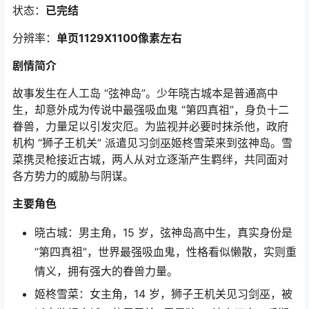
状态：
已完结
分辨率：
单页1129X1100像素左右
剧情简介
故事发生在人工岛 “弦神岛”。少年晓古城本是普通高中
生，却意外成为传说中最强吸血鬼 “第四真祖”，身负十二
眷兽，力量足以引发灾厄。为监视并必要时抹杀他，政府
机构 “狮子王机关” 派遣见习剑巫姬柊雪菜来到弦神岛。雪
菜携灵枪接近古城，两人从对立逐渐产生羁绊，共同面对
各方势力的威胁与阴谋。
主要角色
晓古城：男主角，15 岁，弦神岛高中生，真实身份是
“第四真祖”，世界最强吸血鬼，性格看似懒散，实则重
情义，拥有强大的眷兽力量。
姬柊雪菜：女主角，14 岁，狮子王机关见习剑巫，被