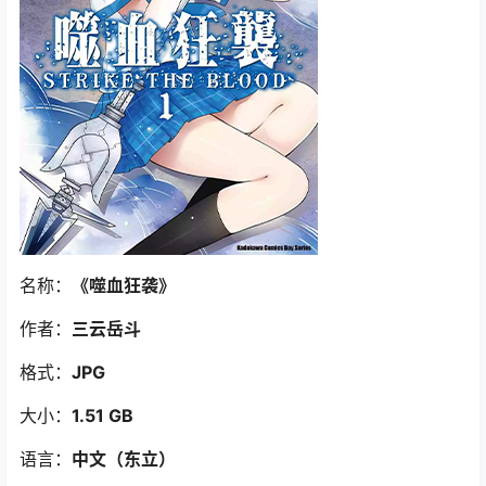
名称：
《噬血狂袭》
作者：
三云岳斗
格式：
JPG
大小：
1.51 GB
语言：
中文（东立）