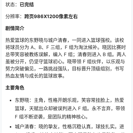
状态：
已完结
分辨率：
跨页986X1200像素左右
剧情简介
热爱篮球的东野晓与城户清春，一同进入篮球强校。该校
将球员分为 A、B、F 三组，F 组为淘汰候补。晓因比赛时
总带笑容被教练误解，编入 F 组；清春则进入 B 组。两人
虽被分开，仍坚守篮球初心。晓带领 F 组伙伴，以乐观与
努力突破偏见，一路挑战强队，目标晋升顶级组别，书写
热血友情与成长的篮球故事。
主要角色
东野晓：主角，性格开朗乐观，笑容常挂脸上，热爱
篮球，天赋出众却被误判进入 F 组。永不言弃，带领
F 组不断逆袭，是团队的精神核心。
城户清春：晓的挚友，性格沉稳认真，球技扎实。进