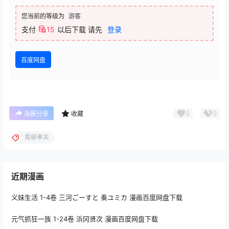
您当前的等级为
游客
支付
15
以后下载
请先
登录
百度网盘
0
0
海报分享
收藏
青柳孝夫
近期漫画
义妹生活 1-4卷 三河ごーすと 奏ユミカ 漫画百度网盘下载
元气抓狂一族 1-24卷 浜冈贤次 漫画百度网盘下载