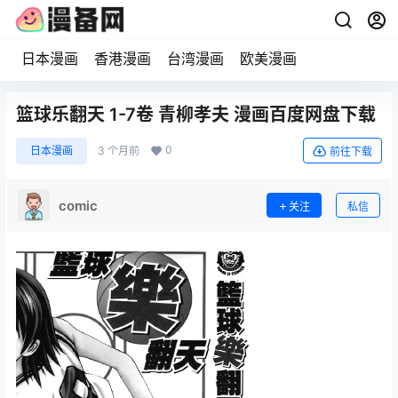
日本漫画
香港漫画
台湾漫画
欧美漫画
篮球乐翻天 1-7卷 青柳孝夫 漫画百度网盘下载
0
日本漫画
3 个月前
前往下载
comic
关注
私信