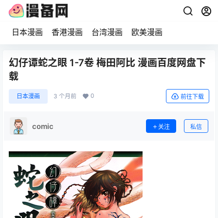
日本漫画
香港漫画
台湾漫画
欧美漫画
幻仔谭蛇之眼 1-7卷 梅田阿比 漫画百度网盘下
载
0
日本漫画
3 个月前
前往下载
comic
关注
私信