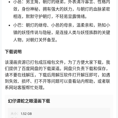
小邑：男主角，朝灯的继弟，外表清冷寡言、性格内
敛，身份神秘，拥有强大的妖力，与朝灯的血脉紧密
相连，默默守护朝灯，不轻易显露情绪。
小巴：朝灯的继母、小邑的母亲，温柔亲和，熟知小
镇的妖怪传说与隐秘，是连接人类与妖怪族群的关键
人物，对朝灯关怀备至。
下载说明
该漫画资源已打包成压缩包文件，为了方便大家下载，我
们提供了百度网盘的下载渠道。网盘只负责下载和保存，
请不要在线解压，下载后用解压软件打开解压即可，如遇
到失效、损坏、打不开等问题可以查看站内帮助，或者联
系网站客服帮忙处理。
幻仔谭蛇之眼漫画下载
大小：
1.52 GB