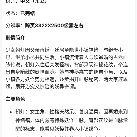
语言：
中文（东立）
状态：
已完结
分辨率：
跨页3322X2500像素左右
剧情简介
少女朝灯因父亲再婚，迁居至隐世小镇神绪，与继母小
巴、继弟小邑共同生活。小镇流传着人与妖通婚的古老血
脉传说，朝灯入住后突发怪病，背部浮现神秘花纹，牵连
出自身暗藏的妖怪血脉。她与神秘寡言的继弟小邑，以及
小镇各方妖怪势力相遇，逐步揭开血脉秘密、两大家族恩
怨，展开治愈又惊险的妖异奇谭。
主要角色
朝灯：女主角，性格天然呆、善良温柔，因再婚来到
神绪镇，体内藏有特殊妖怪血脉，背部花纹是血脉觉
醒的标志，能看见妖怪并卷入小镇纷争。