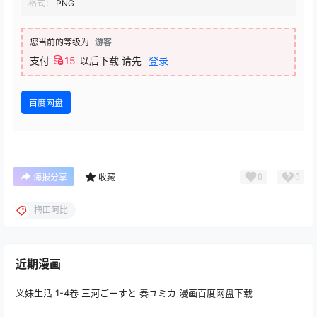
格式：
PNG
您当前的等级为
游客
支付
15
以后下载
请先
登录
百度网盘
0
0
海报分享
收藏
梅田阿比
近期漫画
义妹生活 1-4卷 三河ごーすと 奏ユミカ 漫画百度网盘下载