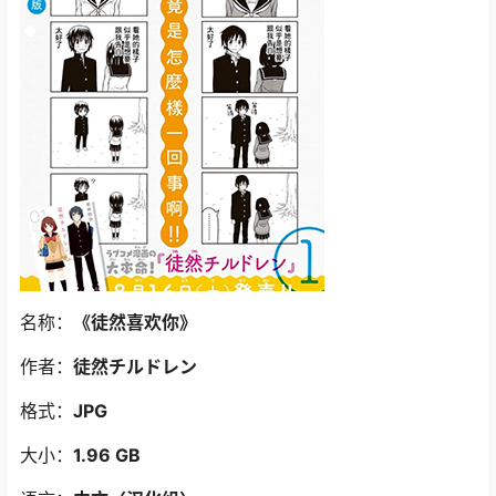
名称：
《徒然喜欢你》
作者：
徒然チルドレン
格式：
JPG
大小：
1.96 GB