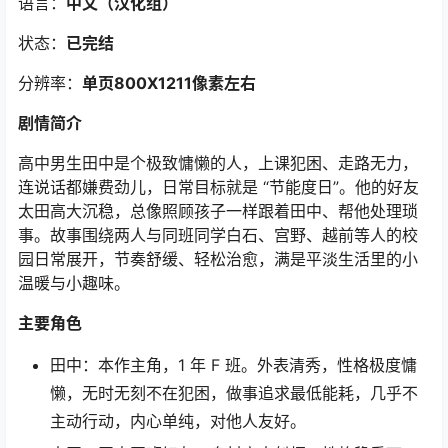
语言：
中文（汉化组）
状态：
已完结
分辨率：
单页800X1211像素左右
剧情简介
高中男生田中是个极致慵懒的人，上课犯困、走路无力，
连说话都嫌费劲儿，日常目标就是 “节能度日”。他的好友
太田高大沉稳，总像照顾孩子一样跟着田中、帮他处理琐
事。故事围绕两人与同班同学白石、宫野、越前等人的校
园日常展开，节奏舒缓、轻松治愈，满是平淡生活里的小
温暖与小趣味。
主要角色
田中：本作主角，1 年 F 班。外表清秀，性格极度慵
懒，无时无刻不在犯困，做事追求最低能耗，几乎不
主动行动，内心单纯，对他人友好。