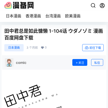
日本漫画
香港漫画
台湾漫画
欧美漫画
田中君总是如此慵懒 1-104话 ウダノゾミ 漫画
百度网盘下载
0
日本漫画
3 个月前
前往下载
comic
关注
私信