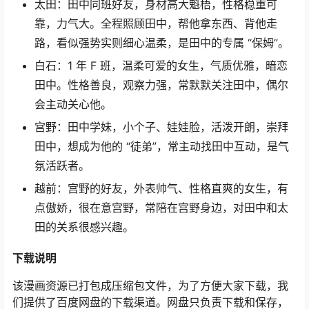
太田：田中同班好友，身材高大魁梧，性格稳重可
靠，力气大。全程照顾田中，帮他拿东西、背他走
路，看似强势实则细心温柔，是田中的专属 “保姆”。
白石：1 年 F 班，温柔可爱的女生，气质优雅，暗恋
田中。性格善良，观察力强，常默默关注田中，偶尔
会主动关心他。
宫野：田中学妹，小个子、娃娃脸，活泼开朗，崇拜
田中，想成为他的 “徒弟”，常主动找田中互动，是气
氛活跃者。
越前：宫野的好友，外表帅气、性格直爽的女生，有
点傲娇，很在意宫野，常陪在宫野身边，对田中和太
田的关系很感兴趣。
下载说明
该漫画资源已打包成压缩包文件，为了方便大家下载，我
们提供了百度网盘的下载渠道。网盘只负责下载和保存，