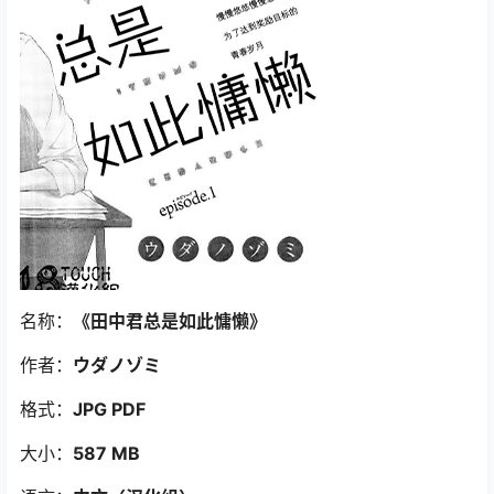
名称：
《田中君总是如此慵懒》
作者：
ウダノゾミ
格式：
JPG PDF
大小：
587 MB