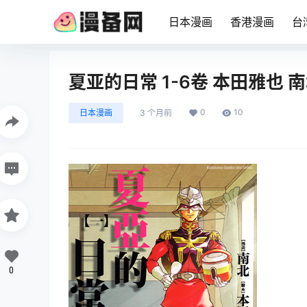
日本漫画
香港漫画
台
夏亚的日常 1-6卷 本田雅也 
0
10
日本漫画
3 个月前
0