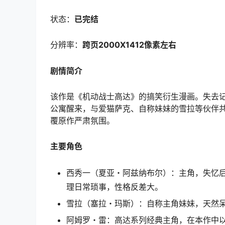
状态：
已完结
分辨率：
跨页2000X1412像素左右
剧情简介
该作是《机动战士高达》的搞笑衍生漫画。失去记
公寓醒来，与爱猫萨克、自称妹妹的雪拉等伙伴
覆原作严肃氛围。
主要角色
西秀一（夏亚・阿兹纳布尔）：主角，失忆后
理日常琐事，性格反差大。
雪拉（塞拉・玛斯）：自称主角妹妹，天然
阿姆罗・雷：高达系列经典主角，在本作中以