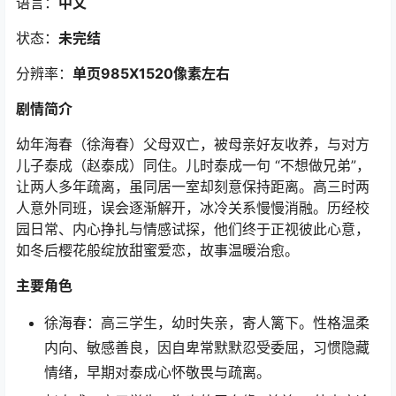
语言：
中文
状态：
未完结
分辨率：
单页985X1520像素左右
剧情简介
幼年海春（徐海春）父母双亡，被母亲好友收养，与对方
儿子泰成（赵泰成）同住。儿时泰成一句 “不想做兄弟”，
让两人多年疏离，虽同居一室却刻意保持距离。高三时两
人意外同班，误会逐渐解开，冰冷关系慢慢消融。历经校
园日常、内心挣扎与情感试探，他们终于正视彼此心意，
如冬后樱花般绽放甜蜜爱恋，故事温暖治愈。
主要角色
徐海春：高三学生，幼时失亲，寄人篱下。性格温柔
内向、敏感善良，因自卑常默默忍受委屈，习惯隐藏
情绪，早期对泰成心怀敬畏与疏离。