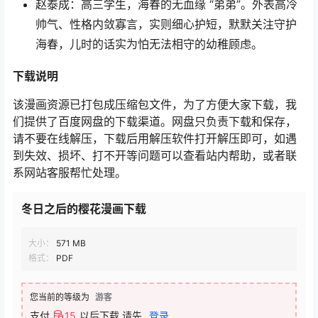
赵泰成：高三学生，海春的无血缘 “弟弟”。外表高冷
帅气、性格内敛寡言，实则细心护短，默默关注守护
海春，儿时的话实为怕无法相守的幼稚顾虑。
下载说明
该漫画资源已打包成压缩包文件，为了方便大家下载，我
们提供了百度网盘的下载渠道。网盘只负责下载和保存，
请不要在线解压，下载后用解压软件打开解压即可，如遇
到失效、损坏、打不开等问题可以查看站内帮助，或者联
系网站客服帮忙处理。
冬日之后的樱花漫画下载
大小：
571 MB
格式：
PDF
您当前的等级为
游客
支付
15
以后下载
请先
登录