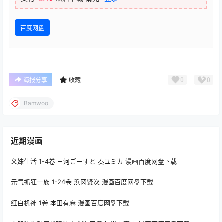
百度网盘
0
0
海报分享
收藏
Bamwoo
近期漫画
义妹生活 1-4卷 三河ごーすと 奏ユミカ 漫画百度网盘下载
元气抓狂一族 1-24卷 浜冈贤次 漫画百度网盘下载
红白机神 1卷 本田有麻 漫画百度网盘下载