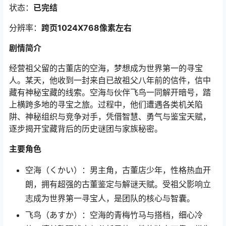
状态：
已完结
分辨率：
跨页1024X768像素左右
剧情简介
经营祖父留的古董店的空海，梦想成为世界第一的寻宝
人。某天，他收到一封来自已故祖父八年前的信件，信中
藏有神秘宝藏的线索。空海与伙伴飞鸟一同解开暗号，踏
上横跨多地的寻宝之旅。过程中，他们遭遇各类机关陷
阱、神秘组织与竞争对手，凭借智慧、勇气与鉴宝天赋，
逐步揭开宝藏背后的历史谜团与家族秘密。
主要角色
空海（くかい）：男主角，古董店少年，性格热血开
朗，拥有超强的古董鉴定与解谜天赋。受祖父影响立
志成为世界第一寻宝人，是团队的核心与智囊。
飞鸟（あすか）：空海的青梅竹马与搭档，细心冷