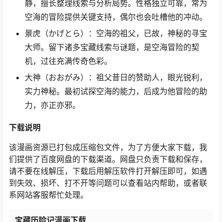
静，擅长整理线索与分析局势。性格独立可靠，常为
空海的冒险提供关键支持，偶尔也会吐槽他的冲动。
景虎（かげとら）：空海的祖父，已故，神秘的寻宝
大师。留下诸多宝藏线索与谜题，是空海冒险的契
机，过往充满传奇色彩。
大神（おおがみ）：祖父昔日的赞助人，眼光锐利，
实力神秘。最初试探空海的能力，后成为他冒险的助
力，亦正亦邪。
下载说明
该漫画资源已打包成压缩包文件，为了方便大家下载，我
们提供了百度网盘的下载渠道。网盘只负责下载和保存，
请不要在线解压，下载后用解压软件打开解压即可，如遇
到失效、损坏、打不开等问题可以查看站内帮助，或者联
系网站客服帮忙处理。
宝藏历险记漫画下载