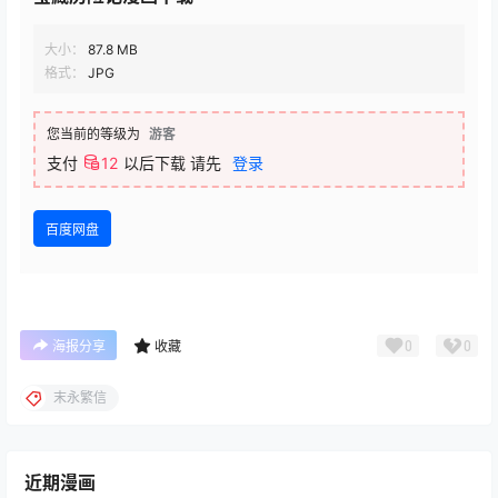
大小：
87.8 MB
格式：
JPG
您当前的等级为
游客
支付
12
以后下载
请先
登录
百度网盘
0
0
海报分享
收藏
末永繁信
近期漫画