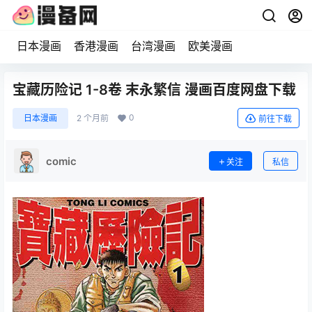
日本漫画
香港漫画
台湾漫画
欧美漫画
宝藏历险记 1-8卷 末永繁信 漫画百度网盘下载
0
日本漫画
2 个月前
前往下载
comic
关注
私信