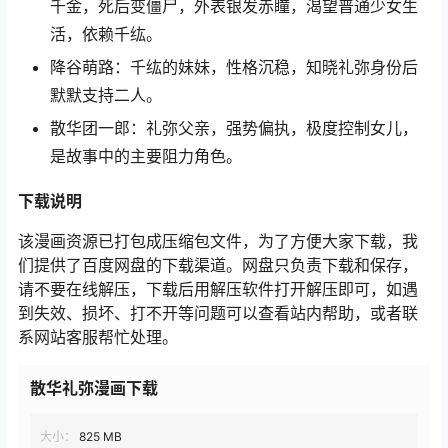
千金，死后变僵尸，外表银发赤瞳，渴望普通少女生
活，依赖千纮。
降谷萌路：千纮的妹妹，性格沉稳，知晓礼弥身份后
默默支持二人。
散华团一郎：礼弥父亲，强势偏执，极度控制女儿，
是故事中的主要阻力角色。
下载说明
该漫画资源已打包成压缩包文件，为了方便大家下载，我
们提供了百度网盘的下载渠道。网盘只负责下载和保存，
请不要在线解压，下载后用解压软件打开解压即可，如遇
到失效、损坏、打不开等问题可以查看站内帮助，或者联
系网站客服帮忙处理。
散华礼弥漫画下载
大小：
825 MB