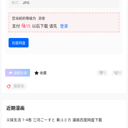
格式：
JPG
您当前的等级为
游客
支付
15
以后下载
请先
登录
百度网盘
0
0
海报分享
收藏
服部充
近期漫画
义妹生活 1-4卷 三河ごーすと 奏ユミカ 漫画百度网盘下载