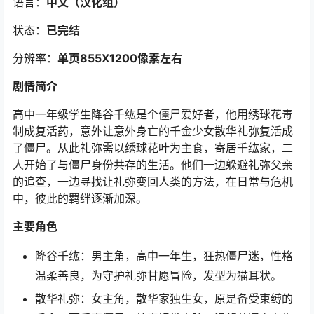
语言：
中文（汉化组）
状态：
已完结
分辨率：
单页855X1200
像素左右
剧情简介
高中一年级学生降谷千纮是个僵尸爱好者，他用绣球花毒
制成复活药，意外让意外身亡的千金少女散华礼弥复活成
了僵尸。从此礼弥需以绣球花叶为主食，寄居千纮家，二
人开始了与僵尸身份共存的生活。他们一边躲避礼弥父亲
的追查，一边寻找让礼弥变回人类的方法，在日常与危机
中，彼此的羁绊逐渐加深。
主要角色
降谷千纮：男主角，高中一年生，狂热僵尸迷，性格
温柔善良，为守护礼弥甘愿冒险，发型为猫耳状。
散华礼弥：女主角，散华家独生女，原是备受束缚的