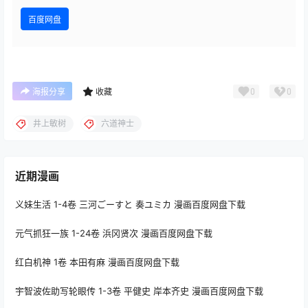
百度网盘
0
0
海报分享
收藏
井上敏树
六道神士
近期漫画
义妹生活 1-4卷 三河ごーすと 奏ユミカ 漫画百度网盘下载
元气抓狂一族 1-24卷 浜冈贤次 漫画百度网盘下载
红白机神 1卷 本田有麻 漫画百度网盘下载
宇智波佐助写轮眼传 1-3卷 平健史 岸本齐史 漫画百度网盘下载