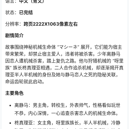
语言：
中文（青文）
状态：
已完结
分辨率：
跨页2222X1063像素左右
剧情简介
故事围绕神秘机械生命体 “マシーネ” 展开，它们能为宿主
带来繁荣，却禁止宿主爱人，违者将被杀害。少年离静马
因恋人遭机械杀害，踏上复仇之路。他与狩猎机械的 “呀里
族” 族长柊真理亚相遇，二人合作追杀机械，却逐渐揭开真
理亚半人半机械的身份及她与静马恋人之死的隐秘关联，
命运齿轮就此启动。
主要角色
离静马：男主角，转校生，外表帅气，性格看似玩世
不恭，内心深情，一心追查杀害恋人的机械生命体。
柊真理亚：女主角，呀里族族长，半人半机械，冷静