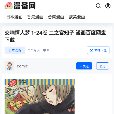
日本漫画
香港漫画
台湾漫画
欧美漫画
交响情人梦 1-24卷 二之宫知子 漫画百度网盘
下载
0
日本漫画
2 个月前
前往下载
comic
关注
私信