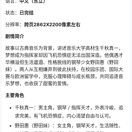
语言：
中文（东立）
状态：
已完结
分辨率：
跨页2862X2200像素左右
剧情简介
故事以古典音乐为背景，讲述音乐大学高材生千秋真一，
梦想成为指挥家却因飞机恐惧症无法出国深造。他偶遇才
华横溢但生活邋遢、性格脱线的钢琴少女野田惠（野田
妹）。两人从互相嫌弃到彼此扶持，在校园乐团、国际大
赛与欧洲留学中，克服心理障碍与成长瓶颈，共同追逐音
乐梦想，也收获了甜蜜的爱情。
主要角色
千秋真一：男主角，钢琴 / 指挥天才，外表冷峻、追
求完美，有飞机恐惧症，内心渴望自由与认可。
野田惠（野田妹）：女主角，钢琴天才，生活随性、