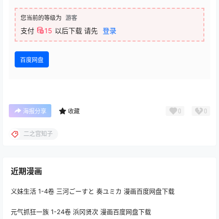
您当前的等级为
游客
支付
15
以后下载
请先
登录
百度网盘
0
0
海报分享
收藏
二之宫知子
近期漫画
义妹生活 1-4卷 三河ごーすと 奏ユミカ 漫画百度网盘下载
元气抓狂一族 1-24卷 浜冈贤次 漫画百度网盘下载