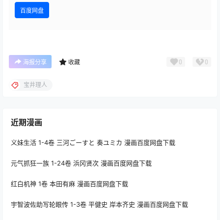
百度网盘
0
0
海报分享
收藏
宝井理人
近期漫画
义妹生活 1-4卷 三河ごーすと 奏ユミカ 漫画百度网盘下载
元气抓狂一族 1-24卷 浜冈贤次 漫画百度网盘下载
红白机神 1卷 本田有麻 漫画百度网盘下载
宇智波佐助写轮眼传 1-3卷 平健史 岸本齐史 漫画百度网盘下载