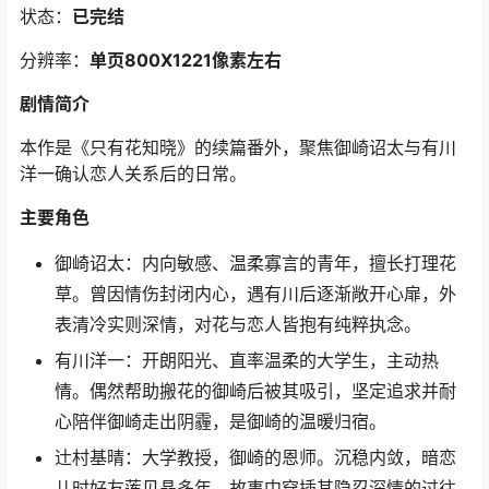
状态：
已完结
分辨率：
单页800X1221像素左右
剧情简介
本作是《只有花知晓》的续篇番外，聚焦御崎诏太与有川
洋一确认恋人关系后的日常。
主要角色
御崎诏太：内向敏感、温柔寡言的青年，擅长打理花
草。曾因情伤封闭内心，遇有川后逐渐敞开心扉，外
表清冷实则深情，对花与恋人皆抱有纯粹执念。
有川洋一：开朗阳光、直率温柔的大学生，主动热
情。偶然帮助搬花的御崎后被其吸引，坚定追求并耐
心陪伴御崎走出阴霾，是御崎的温暖归宿。
辻村基晴：大学教授，御崎的恩师。沉稳内敛，暗恋
儿时好友莲见晶多年，故事中穿插其隐忍深情的过往