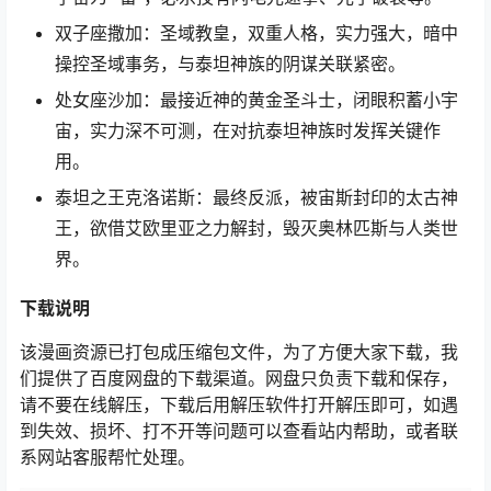
双子座撒加：圣域教皇，双重人格，实力强大，暗中
操控圣域事务，与泰坦神族的阴谋关联紧密。
处女座沙加：最接近神的黄金圣斗士，闭眼积蓄小宇
宙，实力深不可测，在对抗泰坦神族时发挥关键作
用。
泰坦之王克洛诺斯：最终反派，被宙斯封印的太古神
王，欲借艾欧里亚之力解封，毁灭奥林匹斯与人类世
界。
下载说明
该漫画资源已打包成压缩包文件，为了方便大家下载，我
们提供了百度网盘的下载渠道。网盘只负责下载和保存，
请不要在线解压，下载后用解压软件打开解压即可，如遇
到失效、损坏、打不开等问题可以查看站内帮助，或者联
系网站客服帮忙处理。