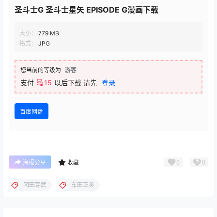
圣斗士G 圣斗士星矢 EPISODE G漫画下载
大小：
779 MB
格式：
JPG
您当前的等级为
游客
支付
15
以后下载
请先
登录
百度网盘
0
0
海报分享
收藏
冈田芽武
车田正美