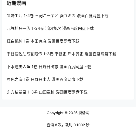
近期漫画
义妹生活 1-4卷 三河ごーすと 奏ユミカ 漫画百度网盘下载
元气抓狂一族 1-24卷 浜冈贤次 漫画百度网盘下载
红白机神 1卷 本田有麻 漫画百度网盘下载
宇智波佐助写轮眼传 1-3卷 平健史 岸本齐史 漫画百度网盘下载
下水道美人鱼 1卷 日野日出志 漫画百度网盘下载
原色之海 1卷 日野日出志 漫画百度网盘下载
东方眩晕录 1-3卷 山田章博 漫画百度网盘下载
Copyright © 2026
漫备网
查询 8 次，耗时 0.1092 秒