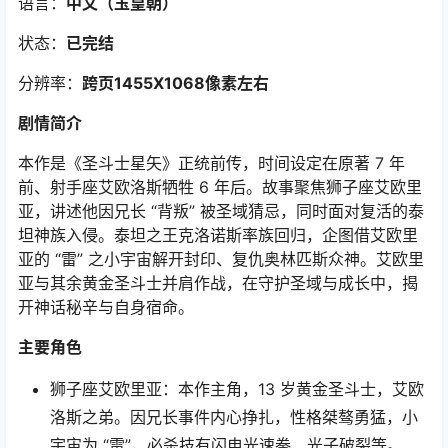
语言：
中文（玉皇朝）
状态：
已完结
分辨率：
跨页1455X1068像素左右
剧情简介
本作是《圣斗士星矢》正统前传，时间设定在原著 7 年
前、射手座艾欧洛斯牺牲 6 年后。故事聚焦狮子座艾欧里
亚，讲述他因兄长 “背叛” 被圣域猜忌，同时面对复活的泰
坦神族入侵。泰坦之王克洛诺斯率族回归，企图借艾欧里
亚的 “雷” 之小宇宙解开封印、复仇奥林匹斯众神。艾欧里
亚与其余黄金圣斗士并肩作战，在守护圣域与成长中，揭
开神话秘辛与自身宿命。
主要角色
狮子座艾欧里亚：本作主角，13 岁黄金圣斗士，艾欧
洛斯之弟。因兄长事件内心挣扎，性格桀骜勇猛，小
宇宙为 “雷”，必杀技有闪电光速拳、光子破裂等。