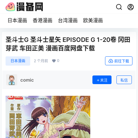
日本漫画
香港漫画
台湾漫画
欧美漫画
圣斗士G 圣斗士星矢 EPISODE G 1-20卷 冈田
芽武 车田正美 漫画百度网盘下载
0
日本漫画
2 个月前
前往下载
comic
关注
私信