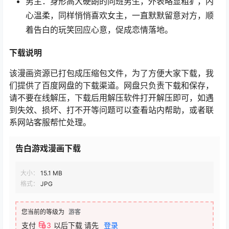
男主：身形高大硬朗的同班男生，外表略显粗犷，内
心温柔，同样悄悄喜欢女主，一直默默留意对方，顺
着告白的玩笑回应心意，促成恋情落地。
下载说明
该漫画资源已打包成压缩包文件，为了方便大家下载，我
们提供了百度网盘的下载渠道。网盘只负责下载和保存，
请不要在线解压，下载后用解压软件打开解压即可，如遇
到失效、损坏、打不开等问题可以查看站内帮助，或者联
系网站客服帮忙处理。
告白游戏漫画下载
大小：
15.1 MB
格式：
JPG
您当前的等级为
游客
支付
3
以后下载
请先
登录