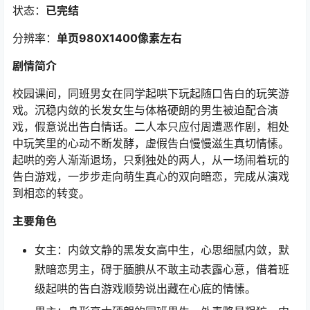
状态：
已完结
分辨率：
单页980X1400像素左右
剧情简介
校园课间，同班男女在同学起哄下玩起随口告白的玩笑游
戏。沉稳内敛的长发女生与体格硬朗的男生被迫配合演
戏，假意说出告白情话。二人本只应付周遭恶作剧，相处
中玩笑里的心动不断发酵，虚假告白慢慢滋生真切情愫。
起哄的旁人渐渐退场，只剩独处的两人，从一场闹着玩的
告白游戏，一步步走向萌生真心的双向暗恋，完成从演戏
到相恋的转变。
主要角色
女主：内敛文静的黑发女高中生，心思细腻内敛，默
默暗恋男主，碍于腼腆从不敢主动表露心意，借着班
级起哄的告白游戏顺势说出藏在心底的情愫。