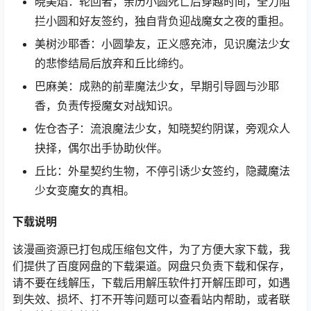
晓美焰：轮回者，亲历小圆死亡后穿越时间，全力阻
拦小圆和好友签约，独自背负迎战魔女之夜的重担。
美树沙耶香：小圆挚友，正义感充沛，见识魔法少女
的悲惨结局后放弃和丘比缔约。
巴麻美：成熟的前辈魔法少女，早期引导圆与沙耶
香，负责传授魔女对战知识。
佐仓杏子：流浪魔法少女，知晓契约阴谋，旁观众人
抉择，偶尔出手协助伙伴。
丘比：外星契约生物，不停引诱少女签约，隐藏魔法
少女变魔女的真相。
下载说明
该漫画资源已打包成压缩包文件，为了方便大家下载，我
们提供了百度网盘的下载渠道。网盘只负责下载和保存，
请不要在线解压，下载后用解压软件打开解压即可，如遇
到失效、损坏、打不开等问题可以查看站内帮助，或者联