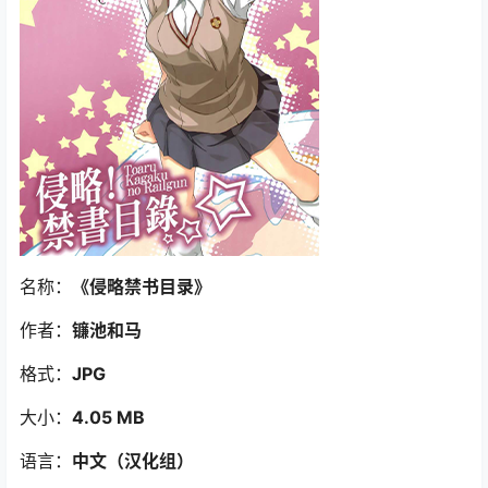
名称：
《侵略禁书目录》
作者：
镰池和马
格式：
JPG
大小：
4.05 MB
语言：
中文（汉化组）