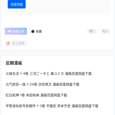
百度网盘
0
0
海报分享
收藏
井上纪良
近期漫画
义妹生活 1-4卷 三河ごーすと 奏ユミカ 漫画百度网盘下载
元气抓狂一族 1-24卷 浜冈贤次 漫画百度网盘下载
红白机神 1卷 本田有麻 漫画百度网盘下载
宇智波佐助写轮眼传 1-3卷 平健史 岸本齐史 漫画百度网盘下载