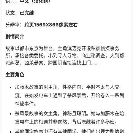
语言：
中文（汉化组）
状态：
已完结
分辨率：
跨页1569X866像素左右
剧情简介
故事以都市东京为舞台，主角滨迈克开设私家侦探事务
所，承接各类委托。小到寻人寻物、商业秘调查，大到帮
派纠葛、凶杀悬案、跨国阴谋接连找上门……
主要角色
加藤木故事的男主角，性格内向，平时不太与人交
流。在始发电车上遇到了杀风景后，开始卷入一系列
神秘事件。
杀风景故事的女主角，神秘且聪明。她与加藤木在始
发电车上的相遇并非偶然，背后隐藏着许多秘密。
其他同学故事中还有其他同学，他们的出现为剧情增