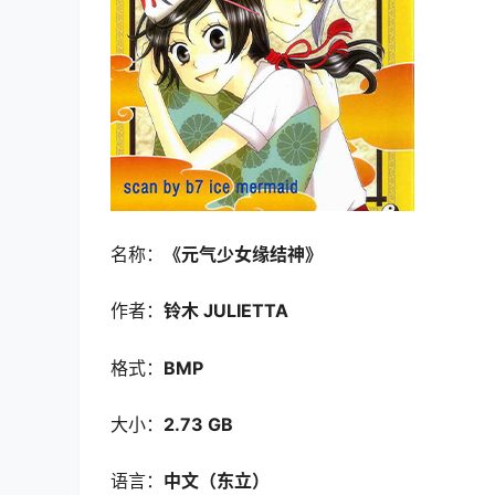
名称：
《元气少女缘结神》
作者：
铃木 JULIETTA
格式：
BMP
大小：
2.73 GB
语言：
中文（东立）