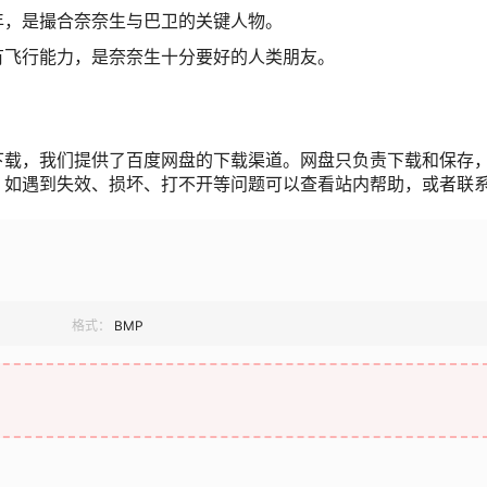
年，是撮合奈奈生与巴卫的关键人物。
有飞行能力，是奈奈生十分要好的人类朋友。
下载，我们提供了百度网盘的下载渠道。网盘只负责下载和保存
，如遇到失效、损坏、打不开等问题可以查看站内帮助，或者联
格式：
BMP