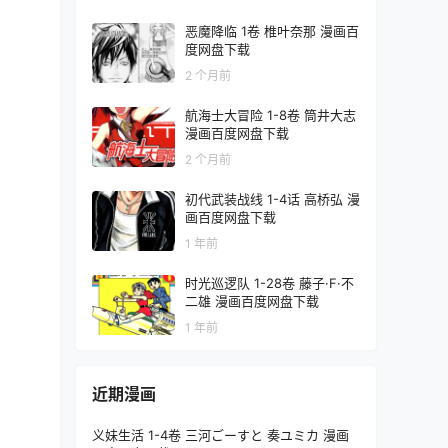
恶魔降临 1卷 椎叶奈那 漫画百
度网盘下载
2 个月前
航海士大冒险 1-8卷 筒井大志
漫画百度网盘下载
2 个月前
初代武装战线 1-4话 高桥弘 漫
画百度网盘下载
1 年前
时光巡逻队 1-28卷 藤子·F·不
二雄 漫画百度网盘下载
1 年前
近期漫画
义妹生活 1-4卷 三河ごーすと 奏ユミカ 漫画