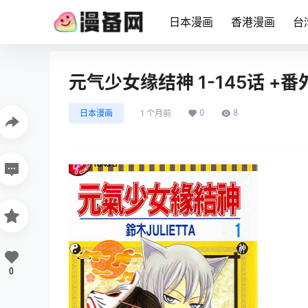
日本漫画
香港漫画
台
元气少女缘结神 1-145话 +番
0
8
日本漫画
1 个月前
0