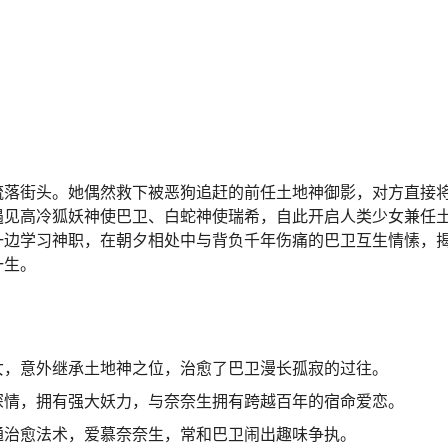
流落街头。她偶然救下被恶狗追赶的前任土地神御影，对方直接
遇见高冷狐妖神使巴卫、白蛇神使瑞希，自此开启人类少女兼任
一边学习神职，在朝夕相处中与背负千年伤痛的巴卫互生情愫，
一生。
女，意外继承土地神之位，治愈了巴卫漫长孤寂的过往。
深情，拥有强大妖力，与奈奈生拥有跨越百年的宿命爱恋。
通治愈法术，爱慕奈奈生，常和巴卫闹出趣味争执。