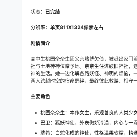
状态：
已完结
分辨率：
单页811X1324像素左右
剧情简介
高中生桃园奈奈生因父亲赌博欠债，被赶出家门
社与土地神神位赠予她。奈奈生住进破旧神社，
神的生活。她一边化解各路妖怪、神明的烦恼，
两人跨越时空的宿命羁绊，最终彼此救赎、相守
主要角色
桃园奈奈生：本作女主，乐观善良的人类少
巴卫：狐妖神使，外表傲娇冷漠，内心专一
瑞希：白蛇化成的神使，性格温柔软糯，精