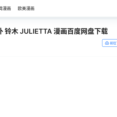
湾漫画
欧美漫画
外 铃木 JULIETTA 漫画百度网盘下载
前往