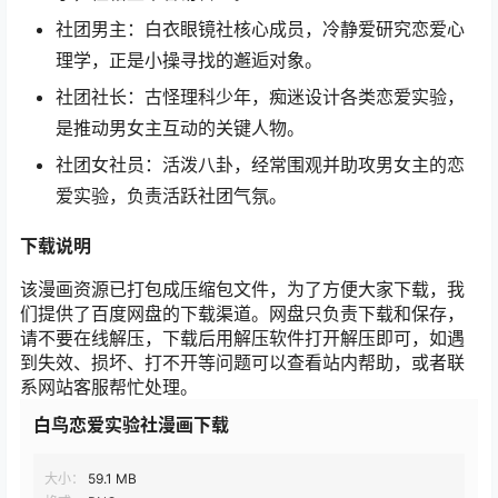
社团男主：白衣眼镜社核心成员，冷静爱研究恋爱心
理学，正是小操寻找的邂逅对象。
社团社长：古怪理科少年，痴迷设计各类恋爱实验，
是推动男女主互动的关键人物。
社团女社员：活泼八卦，经常围观并助攻男女主的恋
爱实验，负责活跃社团气氛。
下载
说明
该漫画资源已打包成压缩包文件，为了方便大家下载，我
们提供了百度网盘的下载渠道。网盘只负责下载和保存，
请不要在线解压，下载后用解压软件打开解压即可，如遇
到失效、损坏、打不开等问题可以查看站内帮助，或者联
系网站客服帮忙处理。
白鸟恋爱实验社漫画下载
大小：
59.1 MB