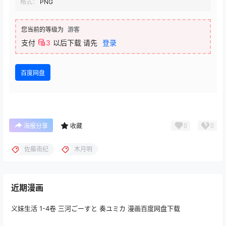
格式：
PNG
您当前的等级为
游客
支付
3
以后下载
请先
登录
百度网盘
0
0
海报分享
收藏
佐藤南纪
木月明
近期漫画
义妹生活 1-4卷 三河ごーすと 奏ユミカ 漫画百度网盘下载