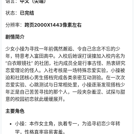
语言：
中文（尖端）
状态：
已完结
分辨率：
跨页2000X1443像素左右
剧情简介
少女小操为寻找一年前偶然邂逅、令自己念念不忘的少
年，特意考入富田高中。入校后她误打误撞加入校内名为
“白衣眼镜社” 的社团，社内成员全是行事古怪、热衷研究
恋爱理论的怪人。入社考核是一场特殊恋爱实验，小操被
迫和社团核心男生搭档完成各类亲密互动测验。在一次次
恋爱实验、心跳测试与日常相处里，小操逐渐发现搭档少
年正是自己苦苦寻找的那个人，一段夹杂羞涩、试探与甜
意的校园初恋就此缓缓展开。
主要角色
小操：本作女主角，执着专一，为追寻初恋少年转
学，性格直率容易害羞。