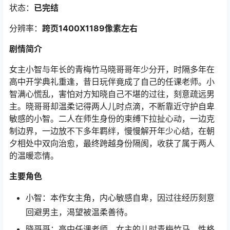
状态：
已完结
分辨率：
跨页1400X1189像素左右
剧情简介
女主小智与年长的青梅竹马晓哥哥年少分开，时隔多年在
高中开学典礼重逢，昔日玩伴竟成了自己的任课老师。小
智满心慌乱，害怕对方知晓自己不堪的过往，刻意疏远男
主。晓哥哥却温柔记得两人儿时点滴，不断靠近守护自卑
敏感的小智。二人在师生身份的束缚下拉扯心动，一边克
制边界，一边放不下多年羁绊，慢慢解开年少心结，在朝
夕相处中双向治愈，最终跨越身份隔阂，收获了属于两人
的温暖恋情。
主要角色
小智：本作女主角，内心敏感自卑，因过往经历刻意
回避男主，渴望被温柔善待。
晓哥哥：高中任课老师，女主的儿时青梅竹马，性格