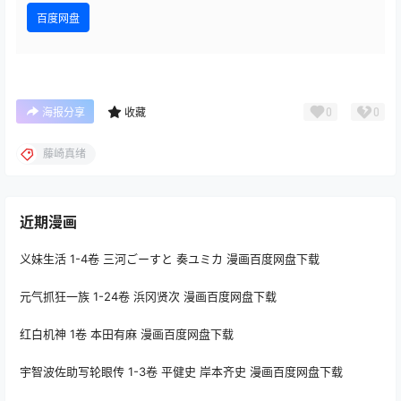
百度网盘
0
0
海报分享
收藏
藤崎真绪
近期漫画
义妹生活 1-4卷 三河ごーすと 奏ユミカ 漫画百度网盘下载
元气抓狂一族 1-24卷 浜冈贤次 漫画百度网盘下载
红白机神 1卷 本田有麻 漫画百度网盘下载
宇智波佐助写轮眼传 1-3卷 平健史 岸本齐史 漫画百度网盘下载