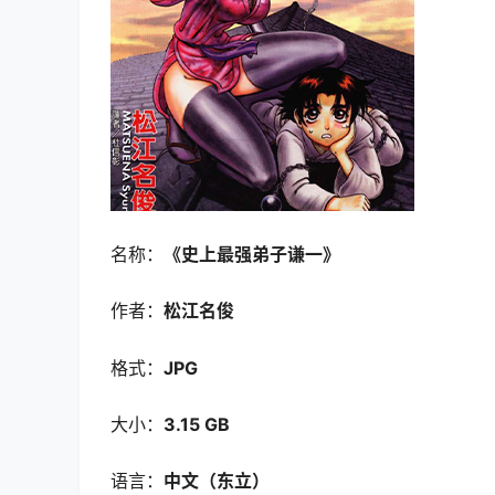
名称：
《史上最强弟子谦一》
作者：
松江名俊
格式：
JPG
大小：
3.15 GB
语言：
中文（东立）