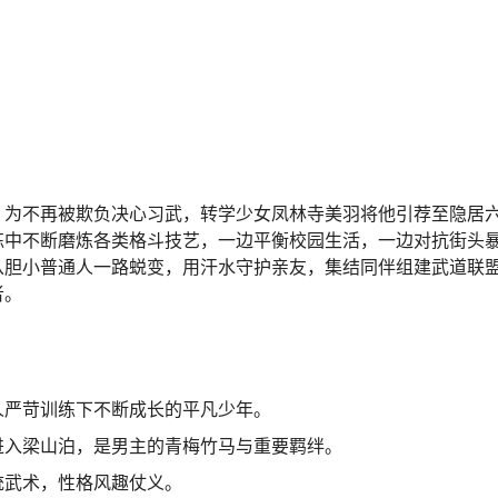
，为不再被欺负决心习武，转学少女凤林寺美羽将他引荐至隐居
练中不断磨炼各类格斗技艺，一边平衡校园生活，一边对抗街头
从胆小普通人一路蜕变，用汗水守护亲友，集结同伴组建武道联
者。
人严苛训练下不断成长的平凡少年。
进入梁山泊，是男主的青梅竹马与重要羁绊。
统武术，性格风趣仗义。