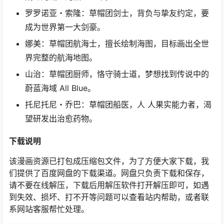
罗罗诺亚・索隆：草帽团剑士，背负与挚友约定，要
成为世界第一大剑豪。
娜美：草帽团航海士，擅长绘制海图，目标画出全世
界完整的航海地图。
山治：草帽团厨师，恪守骑士道，梦想找到传说中的
蔚蓝海域 All Blue。
托尼托尼・乔巴：草帽团船医，人 人果实能力者，渴
望研发出治愈药物。
下载说明
该漫画资源已打包成压缩包文件，为了方便大家下载，我
们提供了百度网盘的下载渠道。网盘只负责下载和保存，
请不要在线解压，下载后用解压软件打开解压即可，如遇
到失效、损坏、打不开等问题可以查看站内帮助，或者联
系网站客服帮忙处理。