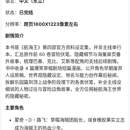
语言：
中文（东立）
状态：
已完结
分辨率：
跨页1600X1223像素左右
剧情简介
本书是《航海王》第四部官方资料设定集，并非主线单行
本，汇总原作前 60 卷冒险伏笔、隐藏细节与海量扉页番
外故事，梳理巴基、克比、艾斯等配角的支线后续剧情。
书中收录 4 篇爆笑草帽剧场短篇漫画，公开角色早期废弃
人设原稿、世界观隐藏设定、地名与能力创作幕后秘闻，
拆解乐园篇到顶上战争阶段埋下的各类伏笔，补全主线没
细说的人物过往与冒险边角故事，全方位揭秘航海王世界
的隐藏秘密。
主要角色
蒙奇・D・路飞：草帽海贼团船长，误食橡胶果实立志
成为海贼王的热血少年。