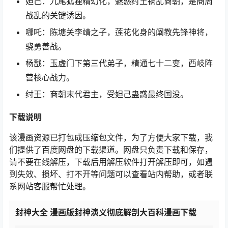
妲己：九尾狐狸精幻化，魅惑纣王祸乱商朝，是商周
战乱的关键诱因。
哪吒：陈塘关李靖之子，莲花化身的阐教先锋神将，
骁勇善战。
杨戬：玉虚门下第三代弟子，精通七十二变，西岐阵
营核心战力。
纣王：商朝末代君主，受妲己蛊惑最终国没。
下载说明
该漫画资源已打包成压缩包文件，为了方便大家下载，我
们提供了百度网盘的下载渠道。网盘只负责下载和保存，
请不要在线解压，下载后用解压软件打开解压即可，如遇
到失效、损坏、打不开等问题可以查看站内帮助，或者联
系网站客服帮忙处理。
封神大全 漫画版封神演义彻底解剖大百科漫画下载