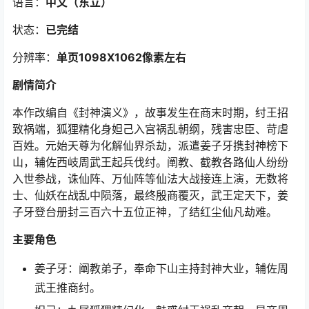
语言：
中文（东立）
状态：
已完结
分辨率：
单页1098X1062像素左右
剧情简介
本作改编自《封神演义》，故事发生在商末时期，纣王招
致祸端，狐狸精化身妲己入宫祸乱朝纲，残害忠臣、苛虐
百姓。元始天尊为化解仙界杀劫，派遣姜子牙携封神榜下
山，辅佐西岐周武王起兵伐纣。阐教、截教各路仙人纷纷
入世参战，诛仙阵、万仙阵等仙法大战接连上演，无数将
士、仙妖在战乱中陨落，最终殷商覆灭，武王定天下，姜
子牙登台册封三百六十五位正神，了结红尘仙凡劫难。
主要角色
姜子牙：阐教弟子，奉命下山主持封神大业，辅佐周
武王推商纣。