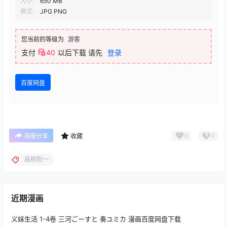
大小：
650 MB
格式：
JPG PNG
您当前的等级为
游客
支付
40
以后下载
请先
登录
百度网盘
0
0
海报分享
收藏
高桥阳一
近期漫画
义妹生活 1-4卷 三河ごーすと 奏ユミカ 漫画百度网盘下载